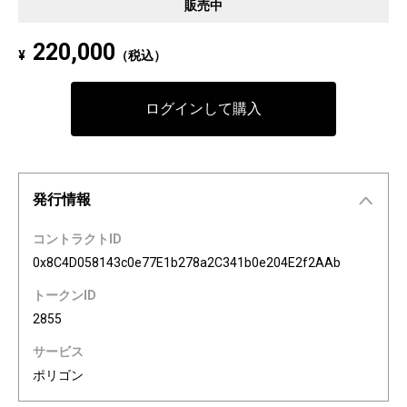
販売中
220,000
¥
（税込）
ログインして購入
発行情報
コントラクトID
0x8C4D058143c0e77E1b278a2C341b0e204E2f2AAb
トークンID
2855
サービス
ポリゴン