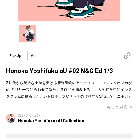
PickUp
Art
Honoka Yoshifuku αU #02 N&G Ed:1/3
Z世代から絶大な支持を受ける新進気鋭のアーティスト、ヨシフクホノカが
αUのリリースに合わせて新たに３作品を描き下ろし。大学在学中にインス
タグラムに投稿した、レトロポップなタッチの作品群がSNS上で「エモい」
と話題になり、CONVERSE、Vans、atmos pink、WIND AND SEA、FILA、
もっと見る
Reebokなどの大手アパレルブランドとのコラボレーションを次々と実現。
コレクション
昨年はシンガポールのアートフェスに特別ゲストとして招待されるなど、海
Honoka Yoshifuku αU Collection
外での評価も高まっている。3種類各限定3エディションの特別版NFTには、
サイン、エディションナンバーの入った各作品のジークレープリントを受け
取れる特典が付属します。