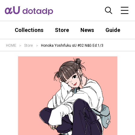
Collections
Store
News
Guide
HOME
Store
Honoka Yoshifuku αU #02 N&G Ed:1/3