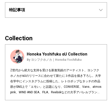
特記事項
Collection
Honoka Yoshifuku αU Collection
By ヨシフクホノカ｜Honoka Yoshifuku
Z世代から絶大な支持を受ける新進気鋭のアーティスト、ヨシフク
ホノカがαUのリリースに合わせて新たに３作品を描き下ろし。大学
在学中にインスタグラムに投稿した、レトロポップなタッチの作品
群がSNS上で「エモい」と話題になり、CONVERSE、Vans、atmos
pink、WIND AND SEA、FILA、Reebokなどの大手アパレルブランド
とのコラボレーションを次々と実現。昨年はシンガポールのアート
フェスに特別ゲストとして招待されるなど、海外での評価も高まっ
ている。 Up-and-coming artist Yoshifuku Honoka, who enjoys tre