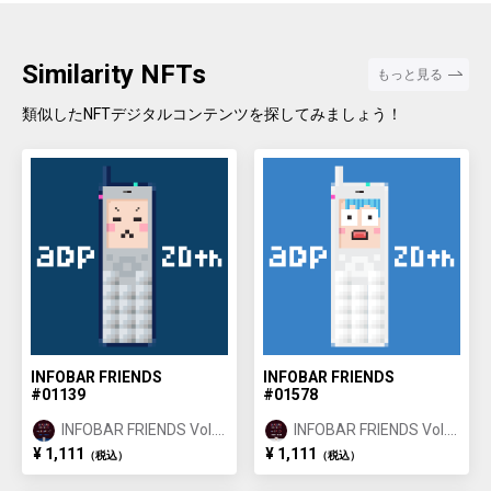
mendous support from Generation Z, has drawn three new works f
or the αU release. Her retro-pop touch works, which she posted on
Instagram while still in college, became an "emo" topic of convers
Similarity NFTs
もっと見る
ation on social networking sites, leading to a series of collaborati
ons with major apparel brands such as CONVERSE, Vans, atmos p
類似したNFTデジタルコンテンツを探してみましょう！
ink, WIND AND SEA, FILA, and Reebok. Last year, she was invited a
s a special guest to an art festival in Singapore, and his reputation
overseas is growing as well.
INFOBAR FRIENDS
INFOBAR FRIENDS
#01139
#01578
INFOBAR FRIENDS Vol.1
INFOBAR FRIENDS Vol.1
BUILDING ①
ANNIN ①
¥ 1,111
¥ 1,111
（税込）
（税込）