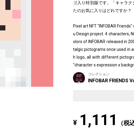
ゴ入り特別版です。「キャラクタ
たのお気に入りはどれですか？
Pixel art NFT "INFOBAR Friends
u Design project. 4 characters, N
olors of INFOBAR released in 2
talgic pictograms once used in au
h logo, all with different picto
"character x expression x backgr
コレクション
INFOBAR FRIENDS Vo
1,111
¥
（税