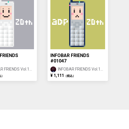
FRIENDS
INFOBAR FRIENDS
#01047
R FRIENDS Vol.1
INFOBAR FRIENDS Vol.1
 ①
BUILDING ①
¥ 1,111
込）
（税込）