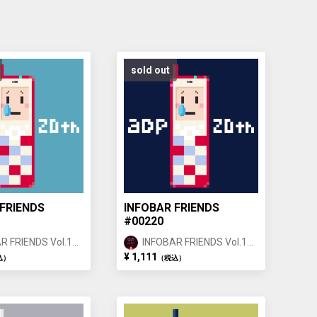
sold out
FRIENDS
INFOBAR FRIENDS
#00220
R FRIENDS Vol.1
INFOBAR FRIENDS Vol.1
IGOI ①
NISHIKIGOI ①
¥ 1,111
込）
（税込）