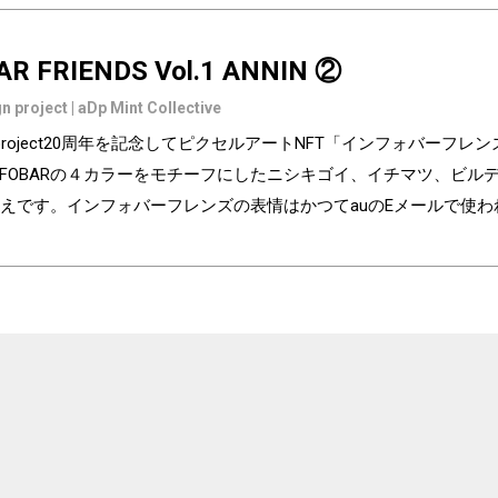
AR FRIENDS Vol.1 ANNIN ②
n project | aDp Mint Collective
ign project20周年を記念してピクセルアートNFT「インフォバーフ
NFOBARの４カラーをモチーフにしたニシキゴイ、イチマツ、ビ
えです。インフォバーフレンズの表情はかつてauのEメールで使
の異なるaDp20thロゴ入り特別版です。「キャラクター×表情×背景
気に入りはどれですか？ Pixel art NFT "INFOBAR Friends" was cre
ry of the au Design project. 4 characters, Nishikigoi, Ichimatsu, Build
NFOBAR released in 2003. The expressions on the INFOBAR FRIENDS' 
 e-mail! The first edition is a special edition with the aDp20th logo, a
 from 3,200 combination patterns of "character x expression x backg