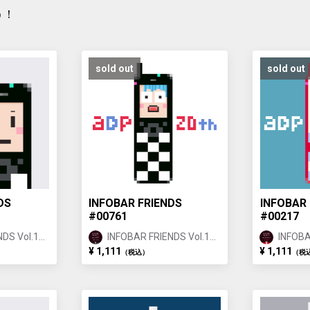
う！
sold out
sold out
DS
INFOBAR FRIENDS
INFOBAR 
#00761
#00217
DS Vol.1
INFOBAR FRIENDS Vol.1
INFOBA
ICHIMATSU ①
NISHIK
¥ 1,111
¥ 1,111
（税込）
（税