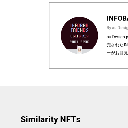
INFOB
By au Desig
au Des
売されたI
ーがお目見
は全て絵柄
種類♪あなたのお
h anniversa
olors of I
e used in au
ur favorite
Similarity NFTs