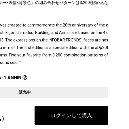
ー×表情×背景色」の組み合わせパターンは3,200種類♪あな
" was created to commemorate the 20th anniversary of the a
ishikigoi, Ichimatsu, Building, and Annin, are based on the 4 c
003. The expressions on the INFOBAR FRIENDS' faces are nos
 e-mail! The first edition is a special edition with the aDp20t
grams. Find your favorite from 3,200 combination patterns of
ound color."
l.1 ANNIN ②
販売中
ログインして購入
込）