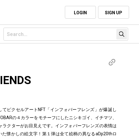
LOGIN
SIGN UP
IENDS
0周年を記念してピクセルアートNFT「インフォバーフレンズ」が爆誕し
NFOBARの４カラーをモチーフにしたニシキゴイ、イチマツ、
ャラクターがお目見えです。インフォバーフレンズの表情は
いた懐かしの絵文字！第１弾は全て絵柄の異なるaDp20thロ