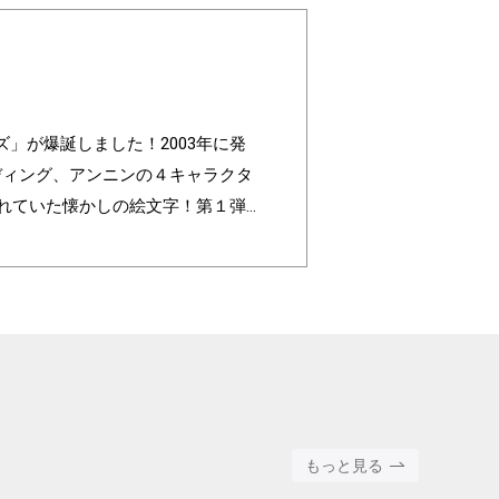
レンズ」が爆誕しました！2003年に発
ルディング、アンニンの４キャラクタ
われていた懐かしの絵文字！第１弾
色」の組み合わせパターンは3,200
ated to commemorate the 20t
ing, and Annin, are based on the 4 c
faces are nostalgic pictograms onc
ll with different pictograms. Find yo
round color".
もっと見る