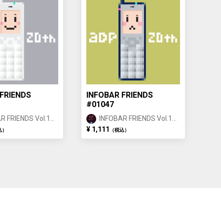
FRIENDS
INFOBAR FRIENDS
#01047
R FRIENDS Vol.1
INFOBAR FRIENDS Vol.1
 ①
BUILDING ①
¥ 1,111
込）
（税込）