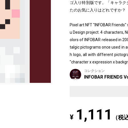
ゴ入り特別版です。「キャラクタ
たのお気に入りはどれですか？
Pixel art NFT "INFOBAR Friends
u Design project. 4 characters, N
olors of INFOBAR released in 2
talgic pictograms once used in au
h logo, all with different picto
"character x expression x backgr
コレクション
INFOBAR FRIENDS Vo
1,111
¥
（税