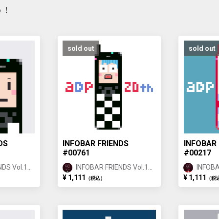
う！
sold out
sold out
DS
INFOBAR FRIENDS
INFOBAR 
#00761
#00217
DS Vol.1
INFOBAR FRIENDS Vol.1
INFOBA
ICHIMATSU ①
NISHIK
¥ 1,111
¥ 1,111
（税込）
（税