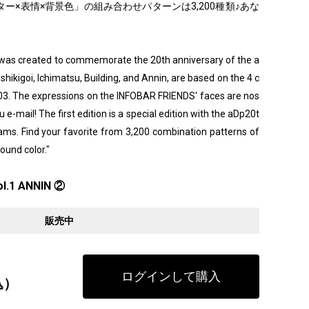
ー×表情×背景色」の組み合わせパターンは3,200種類♪あな
" was created to commemorate the 20th anniversary of the a
ishikigoi, Ichimatsu, Building, and Annin, are based on the 4 c
003. The expressions on the INFOBAR FRIENDS' faces are nos
 e-mail! The first edition is a special edition with the aDp20t
grams. Find your favorite from 3,200 combination patterns of
ound color."
l.1 ANNIN ②
販売中
ログインして購入
込）