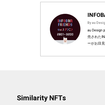
INFOB
By au Desig
au Des
売されたI
ーがお目見
は全て絵柄
種類♪あなたのお
h anniversa
olors of I
e used in au
ur favorite
Similarity NFTs