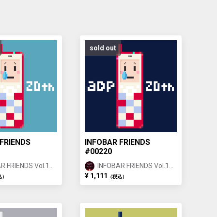
sold out
FRIENDS
INFOBAR FRIENDS
#00220
R FRIENDS Vol.1
INFOBAR FRIENDS Vol.1
IGOI ①
NISHIKIGOI ①
¥ 1,111
込）
（税込）