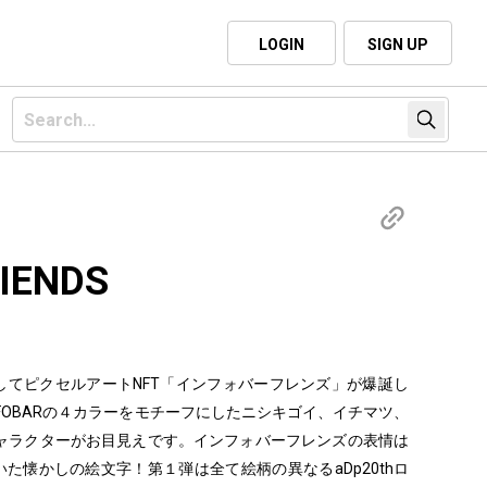
LOGIN
SIGN UP
IENDS
0周年を記念してピクセルアートNFT「インフォバーフレンズ」が爆誕し
NFOBARの４カラーをモチーフにしたニシキゴイ、イチマツ、
ャラクターがお目見えです。インフォバーフレンズの表情は
いた懐かしの絵文字！第１弾は全て絵柄の異なるaDp20thロ