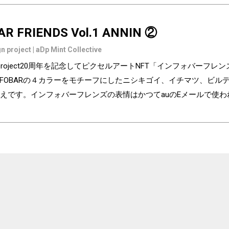
AR FRIENDS Vol.1 ANNIN ②
n project | aDp Mint Collective
ign project20周年を記念してピクセルアートNFT「インフォバーフ
NFOBARの４カラーをモチーフにしたニシキゴイ、イチマツ、ビ
えです。インフォバーフレンズの表情はかつてauのEメールで使
の異なるaDp20thロゴ入り特別版です。「キャラクター×表情×背景
気に入りはどれですか？ Pixel art NFT "INFOBAR Friends" was cre
ry of the au Design project. 4 characters, Nishikigoi, Ichimatsu, Build
NFOBAR released in 2003. The expressions on the INFOBAR FRIENDS' 
 e-mail! The first edition is a special edition with the aDp20th logo, a
 from 3,200 combination patterns of "character x expression x backg