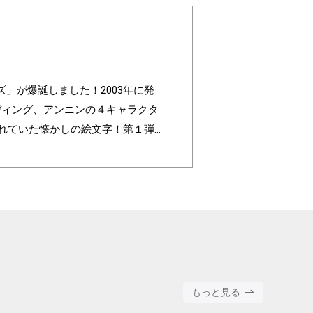
レンズ」が爆誕しました！2003年に発
ルディング、アンニンの４キャラクタ
われていた懐かしの絵文字！第１弾
色」の組み合わせパターンは3,200
ated to commemorate the 20t
ing, and Annin, are based on the 4 c
faces are nostalgic pictograms onc
ll with different pictograms. Find yo
round color".
もっと見る