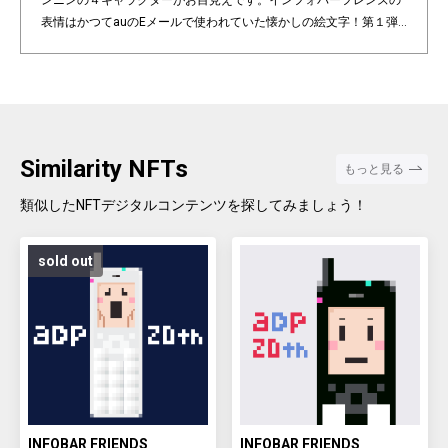
ンニンの４キャラクターがお目見えです。インフォバーフレンズの
表情はかつてauのEメールで使われていた懐かしの絵文字！第１弾
は全て絵柄の異なるaDp20thロゴ入り特別版です。「キャラクター×
表情×背景色」の組み合わせパターンは3,200種類♪あなたのお気に
入りはどれですか？ Pixel art NFT "INFOBAR Friends" was created t
o commemorate the 20th anniversary of the au Design project. 4
characters, Nishikigoi, Ichimatsu, Building, and Annin, are based
on the 4 colors of INFOBAR released in 2003. The expressions on
Similarity NFTs
もっと見る
the INFOBAR FRIENDS' faces are nostalgic pictograms once used
in au e-mail! The first edition is a special edition with the aDp20th l
類似したNFTデジタルコンテンツを探してみましょう！
ogo, all with different pictograms. Find your favorite from 3,200 co
mbination patterns of "character x expression x background colo
sold out
r".
INFOBAR FRIENDS
INFOBAR FRIENDS