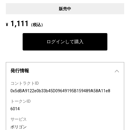
Pixel art NFT "INFOBAR Friends" was created to commemorate the 20th a
販売中
nniversary of the au Design project. 4 characters, Nishikigoi, Ichimatsu, B
uilding, and Annin, are based on the 4 colors of INFOBAR released in 200
1,111
¥
（税込）
3. The expressions on the INFOBAR FRIENDS' faces are nostalgic pictogra
ms once used in au e-mail! The first edition is a special edition with the a
Dp20th logo, all with different pictograms. Find your favorite from 3,200 co
ログインして購入
mbination patterns of "character x expression x background color."
発行情報
コントラクトID
0x5dBA9122e0b33b45D09649195B159489A58A11e8
トークンID
6014
サービス
ポリゴン