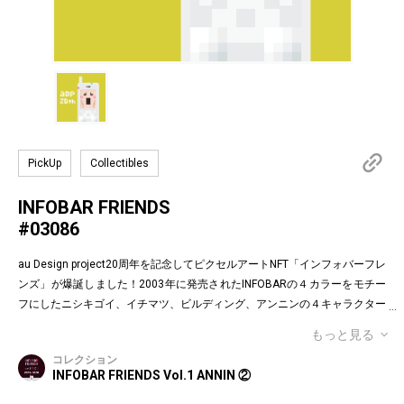
PickUp
Collectibles
INFOBAR FRIENDS
#03086
au Design project20周年を記念してピクセルアートNFT「インフォバーフレ
ンズ」が爆誕しました！2003年に発売されたINFOBARの４カラーをモチー
フにしたニシキゴイ、イチマツ、ビルディング、アンニンの４キャラクター
がお目見えです。インフォバーフレンズの表情はかつてauのEメールで使わ
もっと見る
れていた懐かしの絵文字！第１弾は全て絵柄の異なるaDp20thロゴ入り特別
コレクション
版です。「キャラクター×表情×背景色」の組み合わせパターンは3,200種類
INFOBAR FRIENDS Vol.1 ANNIN ②
♪あなたのお気に入りはどれですか？