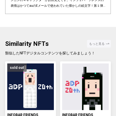
ンニンの４キャラクターがお目見えです。インフォバーフレンズの
表情はかつてauのEメールで使われていた懐かしの絵文字！第１弾
は全て絵柄の異なるaDp20thロゴ入り特別版です。「キャラクター×
表情×背景色」の組み合わせパターンは3,200種類♪あなたのお気に
入りはどれですか？ Pixel art NFT "INFOBAR Friends" was created t
o commemorate the 20th anniversary of the au Design project. 4
characters, Nishikigoi, Ichimatsu, Building, and Annin, are based
on the 4 colors of INFOBAR released in 2003. The expressions on
Similarity NFTs
もっと見る
the INFOBAR FRIENDS' faces are nostalgic pictograms once used
in au e-mail! The first edition is a special edition with the aDp20th l
類似したNFTデジタルコンテンツを探してみましょう！
ogo, all with different pictograms. Find your favorite from 3,200 co
mbination patterns of "character x expression x background colo
sold out
r".
INFOBAR FRIENDS
INFOBAR FRIENDS