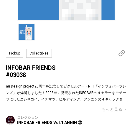
PickUp
Collectibles
INFOBAR FRIENDS
#03038
au Design project20周年を記念してピクセルアートNFT「インフォバーフレ
ンズ」が爆誕しました！2003年に発売されたINFOBARの４カラーをモチー
フにしたニシキゴイ、イチマツ、ビルディング、アンニンの４キャラクター
がお目見えです。インフォバーフレンズの表情はかつてauのEメールで使わ
もっと見る
れていた懐かしの絵文字！第１弾は全て絵柄の異なるaDp20thロゴ入り特別
コレクション
版です。「キャラクター×表情×背景色」の組み合わせパターンは3,200種類
INFOBAR FRIENDS Vol.1 ANNIN ②
♪あなたのお気に入りはどれですか？