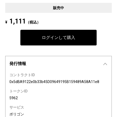
Pixel art NFT "INFOBAR Friends" was created to commemorate the 20th a
販売中
nniversary of the au Design project. 4 characters, Nishikigoi, Ichimatsu, B
uilding, and Annin, are based on the 4 colors of INFOBAR released in 200
1,111
¥
（税込）
3. The expressions on the INFOBAR FRIENDS' faces are nostalgic pictogra
ms once used in au e-mail! The first edition is a special edition with the a
Dp20th logo, all with different pictograms. Find your favorite from 3,200 co
ログインして購入
mbination patterns of "character x expression x background color."
発行情報
コントラクトID
0x5dBA9122e0b33b45D09649195B159489A58A11e8
トークンID
5962
サービス
ポリゴン