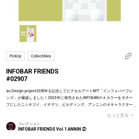
PickUp
Collectibles
INFOBAR FRIENDS
#02907
au Design project20周年を記念してピクセルアートNFT「インフォバーフレ
ンズ」が爆誕しました！2003年に発売されたINFOBARの４カラーをモチー
フにしたニシキゴイ、イチマツ、ビルディング、アンニンの４キャラクター
がお目見えです。インフォバーフレンズの表情はかつてauのEメールで使わ
もっと見る
れていた懐かしの絵文字！第１弾は全て絵柄の異なるaDp20thロゴ入り特別
コレクション
版です。「キャラクター×表情×背景色」の組み合わせパターンは3,200種類
INFOBAR FRIENDS Vol.1 ANNIN ②
♪あなたのお気に入りはどれですか？