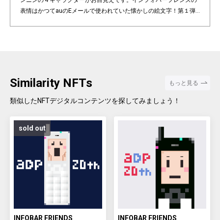
ンニンの４キャラクターがお目見えです。インフォバーフレンズの
表情はかつてauのEメールで使われていた懐かしの絵文字！第１弾
は全て絵柄の異なるaDp20thロゴ入り特別版です。「キャラクター×
表情×背景色」の組み合わせパターンは3,200種類♪あなたのお気に
入りはどれですか？ Pixel art NFT "INFOBAR Friends" was created t
o commemorate the 20th anniversary of the au Design project. 4
characters, Nishikigoi, Ichimatsu, Building, and Annin, are based
on the 4 colors of INFOBAR released in 2003. The expressions on
Similarity NFTs
もっと見る
the INFOBAR FRIENDS' faces are nostalgic pictograms once used
in au e-mail! The first edition is a special edition with the aDp20th l
類似したNFTデジタルコンテンツを探してみましょう！
ogo, all with different pictograms. Find your favorite from 3,200 co
mbination patterns of "character x expression x background colo
sold out
r".
INFOBAR FRIENDS
INFOBAR FRIENDS