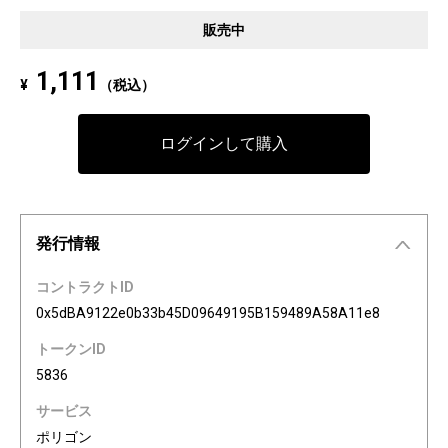
Pixel art NFT "INFOBAR Friends" was created to commemorate the 20th a
販売中
nniversary of the au Design project. 4 characters, Nishikigoi, Ichimatsu, B
uilding, and Annin, are based on the 4 colors of INFOBAR released in 200
1,111
¥
（税込）
3. The expressions on the INFOBAR FRIENDS' faces are nostalgic pictogra
ms once used in au e-mail! The first edition is a special edition with the a
Dp20th logo, all with different pictograms. Find your favorite from 3,200 co
ログインして購入
mbination patterns of "character x expression x background color."
発行情報
コントラクトID
0x5dBA9122e0b33b45D09649195B159489A58A11e8
トークンID
5836
サービス
ポリゴン