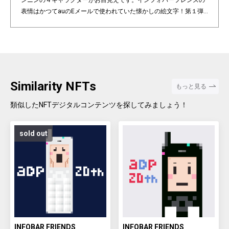
ンニンの４キャラクターがお目見えです。インフォバーフレンズの
表情はかつてauのEメールで使われていた懐かしの絵文字！第１弾
は全て絵柄の異なるaDp20thロゴ入り特別版です。「キャラクター×
表情×背景色」の組み合わせパターンは3,200種類♪あなたのお気に
入りはどれですか？ Pixel art NFT "INFOBAR Friends" was created t
o commemorate the 20th anniversary of the au Design project. 4
characters, Nishikigoi, Ichimatsu, Building, and Annin, are based
on the 4 colors of INFOBAR released in 2003. The expressions on
Similarity NFTs
もっと見る
the INFOBAR FRIENDS' faces are nostalgic pictograms once used
in au e-mail! The first edition is a special edition with the aDp20th l
類似したNFTデジタルコンテンツを探してみましょう！
ogo, all with different pictograms. Find your favorite from 3,200 co
mbination patterns of "character x expression x background colo
sold out
r".
INFOBAR FRIENDS
INFOBAR FRIENDS