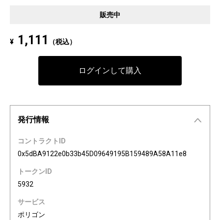
Pixel art NFT "INFOBAR Friends" was created to commemorate the 20th a
販売中
nniversary of the au Design project. 4 characters, Nishikigoi, Ichimatsu, B
uilding, and Annin, are based on the 4 colors of INFOBAR released in 200
1,111
¥
（税込）
3. The expressions on the INFOBAR FRIENDS' faces are nostalgic pictogra
ms once used in au e-mail! The first edition is a special edition with the a
Dp20th logo, all with different pictograms. Find your favorite from 3,200 co
ログインして購入
mbination patterns of "character x expression x background color."
発行情報
コントラクトID
0x5dBA9122e0b33b45D09649195B159489A58A11e8
トークンID
5932
サービス
ポリゴン