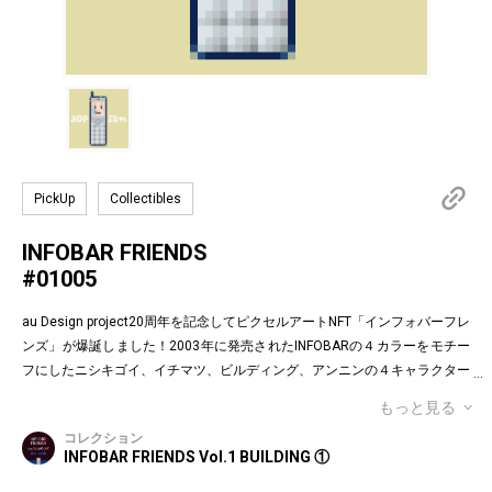
PickUp
Collectibles
INFOBAR FRIENDS
#01005
au Design project20周年を記念してピクセルアートNFT「インフォバーフレ
ンズ」が爆誕しました！2003年に発売されたINFOBARの４カラーをモチー
フにしたニシキゴイ、イチマツ、ビルディング、アンニンの４キャラクター
がお目見えです。インフォバーフレンズの表情はかつてauのEメールで使わ
もっと見る
れていた懐かしの絵文字！第１弾は全て絵柄の異なるaDp20thロゴ入り特別
コレクション
版です。「キャラクター×表情×背景色」の組み合わせパターンは3,200種類
INFOBAR FRIENDS Vol.1 BUILDING ①
♪あなたのお気に入りはどれですか？