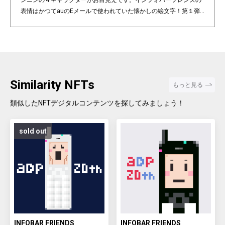
ンニンの４キャラクターがお目見えです。インフォバーフレンズの
表情はかつてauのEメールで使われていた懐かしの絵文字！第１弾
は全て絵柄の異なるaDp20thロゴ入り特別版です。「キャラクター×
表情×背景色」の組み合わせパターンは3,200種類♪あなたのお気に
入りはどれですか？ Pixel art NFT "INFOBAR Friends" was created t
o commemorate the 20th anniversary of the au Design project. 4
characters, Nishikigoi, Ichimatsu, Building, and Annin, are based
on the 4 colors of INFOBAR released in 2003. The expressions on
Similarity NFTs
もっと見る
the INFOBAR FRIENDS' faces are nostalgic pictograms once used
in au e-mail! The first edition is a special edition with the aDp20th l
類似したNFTデジタルコンテンツを探してみましょう！
ogo, all with different pictograms. Find your favorite from 3,200 co
mbination patterns of "character x expression x background colo
sold out
r".
INFOBAR FRIENDS
INFOBAR FRIENDS