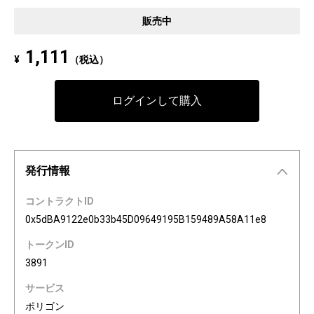
Pixel art NFT "INFOBAR Friends" was created to commemorate the 20th a
販売中
nniversary of the au Design project. 4 characters, Nishikigoi, Ichimatsu, B
uilding, and Annin, are based on the 4 colors of INFOBAR released in 200
1,111
¥
（税込）
3. The expressions on the INFOBAR FRIENDS' faces are nostalgic pictogra
ms once used in au e-mail! The first edition is a special edition with the a
Dp20th logo, all with different pictograms. Find your favorite from 3,200 co
ログインして購入
mbination patterns of "character x expression x background color."
発行情報
コントラクトID
0x5dBA9122e0b33b45D09649195B159489A58A11e8
トークンID
3891
サービス
ポリゴン