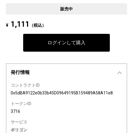
Pixel art NFT "INFOBAR Friends" was created to commemorate the 20th a
販売中
nniversary of the au Design project. 4 characters, Nishikigoi, Ichimatsu, B
uilding, and Annin, are based on the 4 colors of INFOBAR released in 200
1,111
¥
（税込）
3. The expressions on the INFOBAR FRIENDS' faces are nostalgic pictogra
ms once used in au e-mail! The first edition is a special edition with the a
Dp20th logo, all with different pictograms. Find your favorite from 3,200 co
ログインして購入
mbination patterns of "character x expression x background color."
発行情報
コントラクトID
0x5dBA9122e0b33b45D09649195B159489A58A11e8
トークンID
3716
サービス
ポリゴン