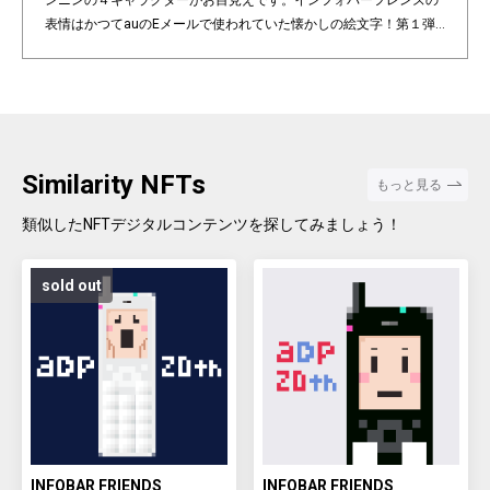
ンニンの４キャラクターがお目見えです。インフォバーフレンズの
表情はかつてauのEメールで使われていた懐かしの絵文字！第１弾
は全て絵柄の異なるaDp20thロゴ入り特別版です。「キャラクター×
表情×背景色」の組み合わせパターンは3,200種類♪あなたのお気に
入りはどれですか？ Pixel art NFT "INFOBAR Friends" was created t
o commemorate the 20th anniversary of the au Design project. 4
characters, Nishikigoi, Ichimatsu, Building, and Annin, are based
on the 4 colors of INFOBAR released in 2003. The expressions on
Similarity NFTs
もっと見る
the INFOBAR FRIENDS' faces are nostalgic pictograms once used
in au e-mail! The first edition is a special edition with the aDp20th l
類似したNFTデジタルコンテンツを探してみましょう！
ogo, all with different pictograms. Find your favorite from 3,200 co
mbination patterns of "character x expression x background colo
sold out
r".
INFOBAR FRIENDS
INFOBAR FRIENDS