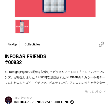
PickUp
Collectibles
INFOBAR FRIENDS
#00832
au Design project20周年を記念してピクセルアートNFT「インフォバーフレ
ンズ」が爆誕しました！2003年に発売されたINFOBARの４カラーをモチー
フにしたニシキゴイ、イチマツ、ビルディング、アンニンの４キャラクター
がお目見えです。インフォバーフレンズの表情はかつてauのEメールで使わ
もっと見る
れていた懐かしの絵文字！第１弾は全て絵柄の異なるaDp20thロゴ入り特別
コレクション
版です。「キャラクター×表情×背景色」の組み合わせパターンは3,200種類
INFOBAR FRIENDS Vol.1 BUILDING ①
♪あなたのお気に入りはどれですか？