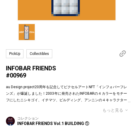
PickUp
Collectibles
INFOBAR FRIENDS
#00969
au Design project20周年を記念してピクセルアートNFT「インフォバーフレ
ンズ」が爆誕しました！2003年に発売されたINFOBARの４カラーをモチー
フにしたニシキゴイ、イチマツ、ビルディング、アンニンの４キャラクター
がお目見えです。インフォバーフレンズの表情はかつてauのEメールで使わ
もっと見る
れていた懐かしの絵文字！第１弾は全て絵柄の異なるaDp20thロゴ入り特別
コレクション
版です。「キャラクター×表情×背景色」の組み合わせパターンは3,200種類
INFOBAR FRIENDS Vol.1 BUILDING ①
♪あなたのお気に入りはどれですか？