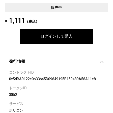
Pixel art NFT "INFOBAR Friends" was created to commemorate the 20th a
販売中
nniversary of the au Design project. 4 characters, Nishikigoi, Ichimatsu, B
uilding, and Annin, are based on the 4 colors of INFOBAR released in 200
1,111
¥
（税込）
3. The expressions on the INFOBAR FRIENDS' faces are nostalgic pictogra
ms once used in au e-mail! The first edition is a special edition with the a
Dp20th logo, all with different pictograms. Find your favorite from 3,200 co
ログインして購入
mbination patterns of "character x expression x background color."
発行情報
コントラクトID
0x5dBA9122e0b33b45D09649195B159489A58A11e8
トークンID
3852
サービス
ポリゴン