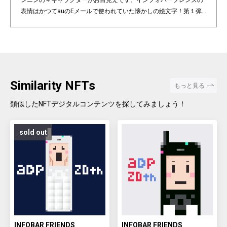
ンニンの４キャラクターがお目見えです。インフォバーフレンズの
表情はかつてauのEメールで使われていた懐かしの絵文字！第１弾
は全て絵柄の異なるaDp20thロゴ入り特別版です。「キャラクター×
表情×背景色」の組み合わせパターンは3,200種類♪あなたのお気に
入りはどれですか？ Pixel art NFT "INFOBAR Friends" was created t
o commemorate the 20th anniversary of the au Design project. 4
characters, Nishikigoi, Ichimatsu, Building, and Annin, are based
on the 4 colors of INFOBAR released in 2003. The expressions on
Similarity NFTs
もっと見る
the INFOBAR FRIENDS' faces are nostalgic pictograms once used
in au e-mail! The first edition is a special edition with the aDp20th l
類似したNFTデジタルコンテンツを探してみましょう！
ogo, all with different pictograms. Find your favorite from 3,200 co
mbination patterns of "character x expression x background colo
sold out
r".
INFOBAR FRIENDS
INFOBAR FRIENDS