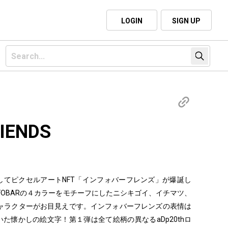
LOGIN
SIGN UP
IENDS
0周年を記念してピクセルアートNFT「インフォバーフレンズ」が爆誕し
NFOBARの４カラーをモチーフにしたニシキゴイ、イチマツ、
ャラクターがお目見えです。インフォバーフレンズの表情は
いた懐かしの絵文字！第１弾は全て絵柄の異なるaDp20thロ