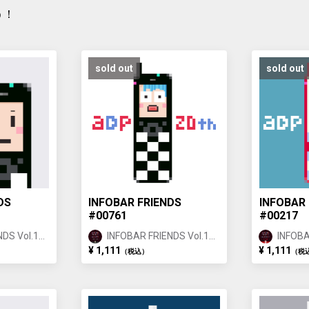
う！
sold out
sold out
DS
INFOBAR FRIENDS
INFOBAR 
#00761
#00217
DS Vol.1
INFOBAR FRIENDS Vol.1
INFOBA
ICHIMATSU ①
NISHIK
¥ 1,111
¥ 1,111
（税込）
（税