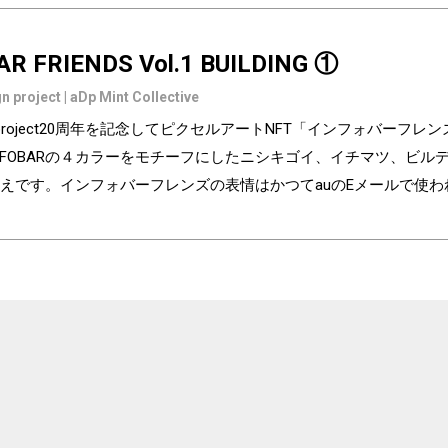
AR FRIENDS Vol.1 BUILDING ①
n project | aDp Mint Collective
ign project20周年を記念してピクセルアートNFT「インフォバーフ
NFOBARの４カラーをモチーフにしたニシキゴイ、イチマツ、ビ
えです。インフォバーフレンズの表情はかつてauのEメールで使
の異なるaDp20thロゴ入り特別版です。「キャラクター×表情×背景
気に入りはどれですか？ Pixel art NFT "INFOBAR Friends" was cre
ry of the au Design project. 4 characters, Nishikigoi, Ichimatsu, Build
NFOBAR released in 2003. The expressions on the INFOBAR FRIENDS' 
 e-mail! The first edition is a special edition with the aDp20th logo, a
 from 3,200 combination patterns of "character x expression x backg