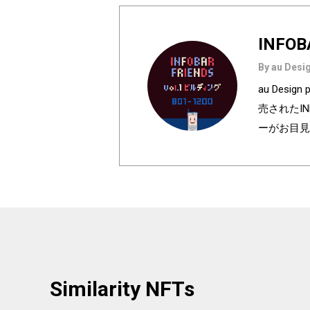
INFOB
By au Desig
au Des
売されたI
ーがお目見
は全て絵柄
種類♪あなたのお
h anniversa
olors of I
e used in au
ur favorite
Similarity NFTs