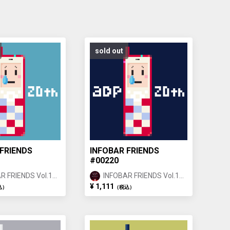
sold out
FRIENDS
INFOBAR FRIENDS
#00220
R FRIENDS Vol.1
INFOBAR FRIENDS Vol.1
IGOI ①
NISHIKIGOI ①
¥ 1,111
込）
（税込）