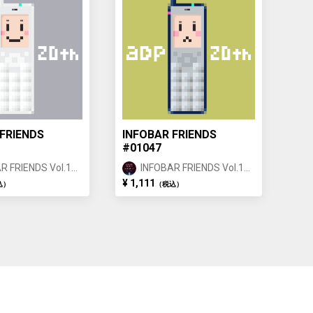
FRIENDS
INFOBAR FRIENDS
#01047
R FRIENDS Vol.1
INFOBAR FRIENDS Vol.1
 ①
BUILDING ①
¥ 1,111
込）
（税込）