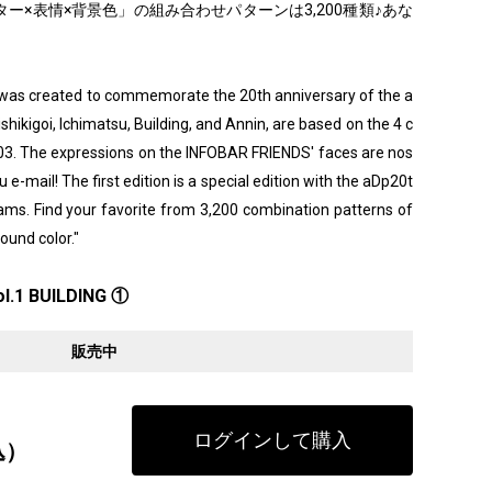
ー×表情×背景色」の組み合わせパターンは3,200種類♪あな
" was created to commemorate the 20th anniversary of the a
ishikigoi, Ichimatsu, Building, and Annin, are based on the 4 c
003. The expressions on the INFOBAR FRIENDS' faces are nos
 e-mail! The first edition is a special edition with the aDp20t
grams. Find your favorite from 3,200 combination patterns of
ound color."
l.1 BUILDING ①
販売中
ログインして購入
込）