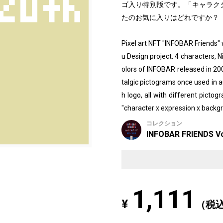
ゴ入り特別版です。「キャラクタ
たのお気に入りはどれですか？
Pixel art NFT "INFOBAR Friends
u Design project. 4 characters, N
olors of INFOBAR released in 2
talgic pictograms once used in au
h logo, all with different picto
"character x expression x backgr
コレクション
INFOBAR FRIENDS Vo
1,111
¥
（税