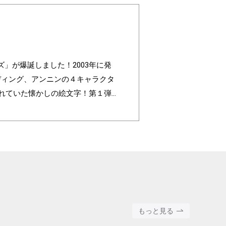
レンズ」が爆誕しました！2003年に発
ルディング、アンニンの４キャラクタ
われていた懐かしの絵文字！第１弾
色」の組み合わせパターンは3,200
ated to commemorate the 20t
ing, and Annin, are based on the 4 c
faces are nostalgic pictograms onc
ll with different pictograms. Find yo
round color".
もっと見る