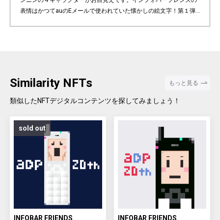
ンニンの４キャラクターがお目見えです。インフォバーフレンズの
表情はかつてauのEメールで使われていた懐かしの絵文字！第１弾
は全て絵柄の異なるaDp20thロゴ入り特別版です。「キャラクター×
表情×背景色」の組み合わせパターンは3,200種類♪あなたのお気に
入りはどれですか？ Pixel art NFT "INFOBAR Friends" was created t
o commemorate the 20th anniversary of the au Design project. 4
characters, Nishikigoi, Ichimatsu, Building, and Annin, are based
on the 4 colors of INFOBAR released in 2003. The expressions on
Similarity NFTs
もっと見る
the INFOBAR FRIENDS' faces are nostalgic pictograms once used
in au e-mail! The first edition is a special edition with the aDp20th l
類似したNFTデジタルコンテンツを探してみましょう！
ogo, all with different pictograms. Find your favorite from 3,200 co
mbination patterns of "character x expression x background colo
sold out
r".
INFOBAR FRIENDS
INFOBAR FRIENDS