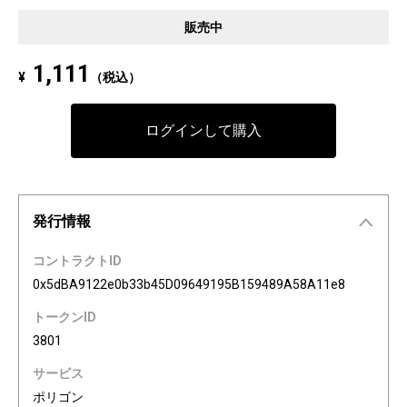
Pixel art NFT "INFOBAR Friends" was created to commemorate the 20th a
販売中
nniversary of the au Design project. 4 characters, Nishikigoi, Ichimatsu, B
uilding, and Annin, are based on the 4 colors of INFOBAR released in 200
1,111
¥
（税込）
3. The expressions on the INFOBAR FRIENDS' faces are nostalgic pictogra
ms once used in au e-mail! The first edition is a special edition with the a
Dp20th logo, all with different pictograms. Find your favorite from 3,200 co
ログインして購入
mbination patterns of "character x expression x background color."
発行情報
コントラクトID
0x5dBA9122e0b33b45D09649195B159489A58A11e8
トークンID
3801
サービス
ポリゴン