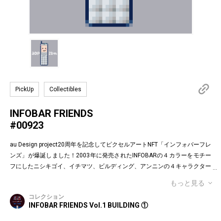
PickUp
Collectibles
INFOBAR FRIENDS
#00923
au Design project20周年を記念してピクセルアートNFT「インフォバーフレ
ンズ」が爆誕しました！2003年に発売されたINFOBARの４カラーをモチー
フにしたニシキゴイ、イチマツ、ビルディング、アンニンの４キャラクター
がお目見えです。インフォバーフレンズの表情はかつてauのEメールで使わ
もっと見る
れていた懐かしの絵文字！第１弾は全て絵柄の異なるaDp20thロゴ入り特別
コレクション
版です。「キャラクター×表情×背景色」の組み合わせパターンは3,200種類
INFOBAR FRIENDS Vol.1 BUILDING ①
♪あなたのお気に入りはどれですか？