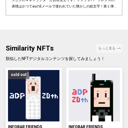
ンニンの４キャラクターがお目見えです。インフォバーフレンズの
表情はかつてauのEメールで使われていた懐かしの絵文字！第１弾
は全て絵柄の異なるaDp20thロゴ入り特別版です。「キャラクター×
表情×背景色」の組み合わせパターンは3,200種類♪あなたのお気に
入りはどれですか？ Pixel art NFT "INFOBAR Friends" was created t
o commemorate the 20th anniversary of the au Design project. 4
characters, Nishikigoi, Ichimatsu, Building, and Annin, are based
on the 4 colors of INFOBAR released in 2003. The expressions on
Similarity NFTs
もっと見る
the INFOBAR FRIENDS' faces are nostalgic pictograms once used
in au e-mail! The first edition is a special edition with the aDp20th l
類似したNFTデジタルコンテンツを探してみましょう！
ogo, all with different pictograms. Find your favorite from 3,200 co
mbination patterns of "character x expression x background colo
sold out
r".
INFOBAR FRIENDS
INFOBAR FRIENDS