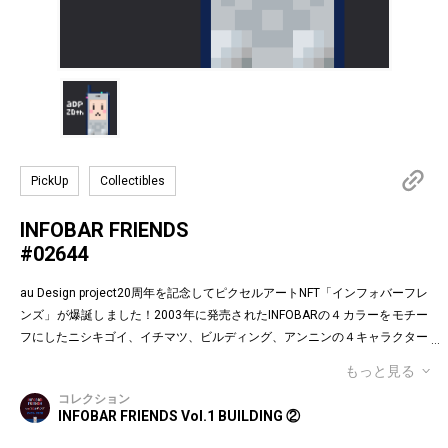
PickUp
Collectibles
INFOBAR FRIENDS
#02644
au Design project20周年を記念してピクセルアートNFT「インフォバーフレ
ンズ」が爆誕しました！2003年に発売されたINFOBARの４カラーをモチー
フにしたニシキゴイ、イチマツ、ビルディング、アンニンの４キャラクター
がお目見えです。インフォバーフレンズの表情はかつてauのEメールで使わ
もっと見る
れていた懐かしの絵文字！第１弾は全て絵柄の異なるaDp20thロゴ入り特別
コレクション
版です。「キャラクター×表情×背景色」の組み合わせパターンは3,200種類
INFOBAR FRIENDS Vol.1 BUILDING ②
♪あなたのお気に入りはどれですか？