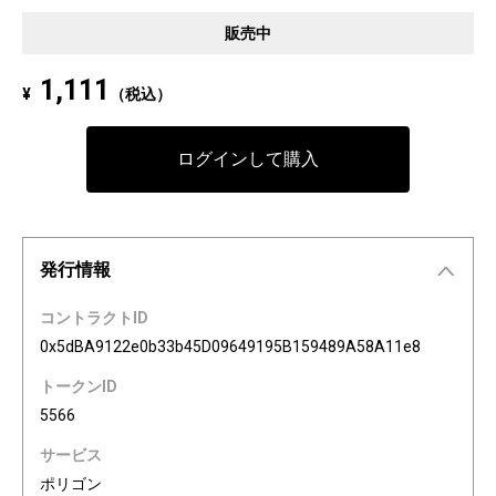
Pixel art NFT "INFOBAR Friends" was created to commemorate the 20th a
販売中
nniversary of the au Design project. 4 characters, Nishikigoi, Ichimatsu, B
uilding, and Annin, are based on the 4 colors of INFOBAR released in 200
1,111
¥
（税込）
3. The expressions on the INFOBAR FRIENDS' faces are nostalgic pictogra
ms once used in au e-mail! The first edition is a special edition with the a
Dp20th logo, all with different pictograms. Find your favorite from 3,200 co
ログインして購入
mbination patterns of "character x expression x background color."
発行情報
コントラクトID
0x5dBA9122e0b33b45D09649195B159489A58A11e8
トークンID
5566
サービス
ポリゴン