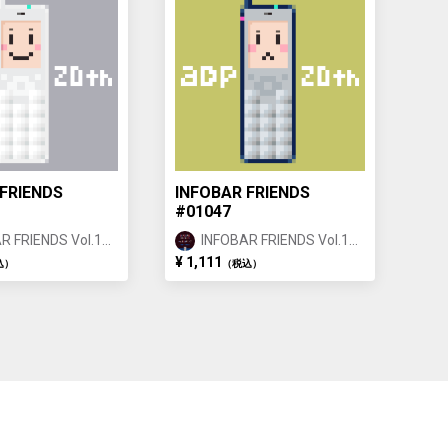
FRIENDS
INFOBAR FRIENDS
#01047
R FRIENDS Vol.1
INFOBAR FRIENDS Vol.1
 ①
BUILDING ①
¥ 1,111
込）
（税込）