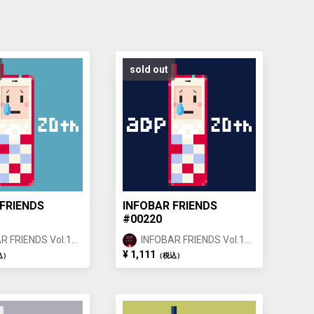
sold out
FRIENDS
INFOBAR FRIENDS
#00220
R FRIENDS Vol.1
INFOBAR FRIENDS Vol.1
IGOI ①
NISHIKIGOI ①
¥ 1,111
込）
（税込）