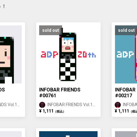
う！
sold out
sold out
DS
INFOBAR FRIENDS
INFOBAR 
#00761
#00217
DS Vol.1
INFOBAR FRIENDS Vol.1
INFOBA
ICHIMATSU ①
NISHIK
¥ 1,111
¥ 1,111
（税込）
（税