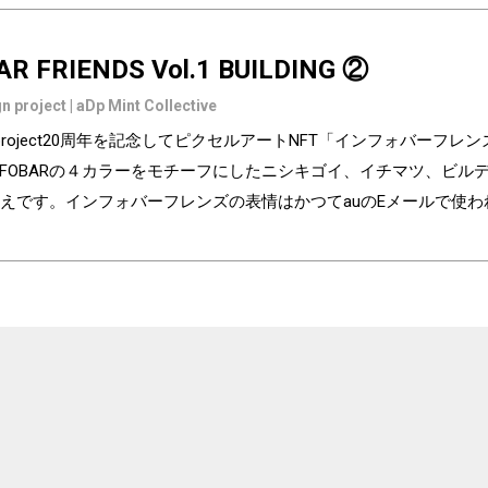
AR FRIENDS Vol.1 BUILDING ②
n project | aDp Mint Collective
ign project20周年を記念してピクセルアートNFT「インフォバーフ
NFOBARの４カラーをモチーフにしたニシキゴイ、イチマツ、ビ
えです。インフォバーフレンズの表情はかつてauのEメールで使
の異なるaDp20thロゴ入り特別版です。「キャラクター×表情×背景
気に入りはどれですか？ Pixel art NFT "INFOBAR Friends" was cre
ry of the au Design project. 4 characters, Nishikigoi, Ichimatsu, Build
NFOBAR released in 2003. The expressions on the INFOBAR FRIENDS' 
 e-mail! The first edition is a special edition with the aDp20th logo, a
 from 3,200 combination patterns of "character x expression x backg