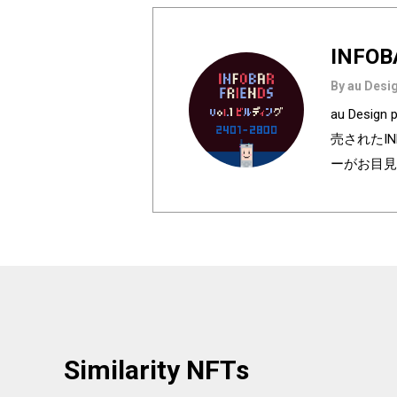
INFOB
By au Desig
au Des
売されたI
ーがお目見
は全て絵柄
種類♪あなたのお
h anniversa
olors of I
e used in au
ur favorite
Similarity NFTs