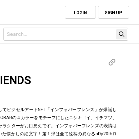
LOGIN
SIGN UP
IENDS
0周年を記念してピクセルアートNFT「インフォバーフレンズ」が爆誕し
NFOBARの４カラーをモチーフにしたニシキゴイ、イチマツ、
ャラクターがお目見えです。インフォバーフレンズの表情は
いた懐かしの絵文字！第１弾は全て絵柄の異なるaDp20thロ