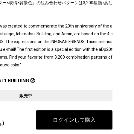
ー×表情×背景色」の組み合わせパターンは3,200種類♪あな
" was created to commemorate the 20th anniversary of the a
ishikigoi, Ichimatsu, Building, and Annin, are based on the 4 c
003. The expressions on the INFOBAR FRIENDS' faces are nos
 e-mail! The first edition is a special edition with the aDp20t
grams. Find your favorite from 3,200 combination patterns of
ound color."
l.1 BUILDING ②
販売中
ログインして購入
込）