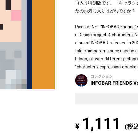
ゴ入り特別版です。「キャラクタ
たのお気に入りはどれですか？
Pixel art NFT "INFOBAR Friends
u Design project. 4 characters, N
olors of INFOBAR released in 2
talgic pictograms once used in au
h logo, all with different picto
"character x expression x backgr
コレクション
INFOBAR FRIENDS Vo
1,111
¥
（税