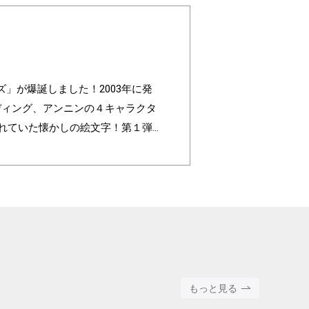
レンズ」が爆誕しました！2003年に発
ルディング、アンニンの４キャラクタ
われていた懐かしの絵文字！第１弾
色」の組み合わせパターンは3,200
ated to commemorate the 20t
ing, and Annin, are based on the 4 c
faces are nostalgic pictograms onc
ll with different pictograms. Find yo
round color".
もっと見る