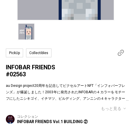
PickUp
Collectibles
INFOBAR FRIENDS
#02563
au Design project20周年を記念してピクセルアートNFT「インフォバーフレ
ンズ」が爆誕しました！2003年に発売されたINFOBARの４カラーをモチー
フにしたニシキゴイ、イチマツ、ビルディング、アンニンの４キャラクター
がお目見えです。インフォバーフレンズの表情はかつてauのEメールで使わ
もっと見る
れていた懐かしの絵文字！第１弾は全て絵柄の異なるaDp20thロゴ入り特別
コレクション
版です。「キャラクター×表情×背景色」の組み合わせパターンは3,200種類
INFOBAR FRIENDS Vol.1 BUILDING ②
♪あなたのお気に入りはどれですか？