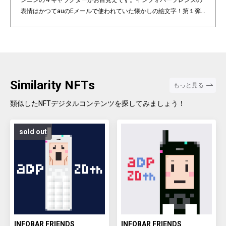
ンニンの４キャラクターがお目見えです。インフォバーフレンズの
表情はかつてauのEメールで使われていた懐かしの絵文字！第１弾
は全て絵柄の異なるaDp20thロゴ入り特別版です。「キャラクター×
表情×背景色」の組み合わせパターンは3,200種類♪あなたのお気に
入りはどれですか？ Pixel art NFT "INFOBAR Friends" was created t
o commemorate the 20th anniversary of the au Design project. 4
characters, Nishikigoi, Ichimatsu, Building, and Annin, are based
on the 4 colors of INFOBAR released in 2003. The expressions on
Similarity NFTs
もっと見る
the INFOBAR FRIENDS' faces are nostalgic pictograms once used
in au e-mail! The first edition is a special edition with the aDp20th l
類似したNFTデジタルコンテンツを探してみましょう！
ogo, all with different pictograms. Find your favorite from 3,200 co
mbination patterns of "character x expression x background colo
sold out
r".
INFOBAR FRIENDS
INFOBAR FRIENDS