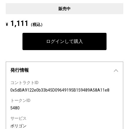
Pixel art NFT "INFOBAR Friends" was created to commemorate the 20th a
販売中
nniversary of the au Design project. 4 characters, Nishikigoi, Ichimatsu, B
uilding, and Annin, are based on the 4 colors of INFOBAR released in 200
1,111
¥
（税込）
3. The expressions on the INFOBAR FRIENDS' faces are nostalgic pictogra
ms once used in au e-mail! The first edition is a special edition with the a
Dp20th logo, all with different pictograms. Find your favorite from 3,200 co
ログインして購入
mbination patterns of "character x expression x background color."
発行情報
コントラクトID
0x5dBA9122e0b33b45D09649195B159489A58A11e8
トークンID
5480
サービス
ポリゴン