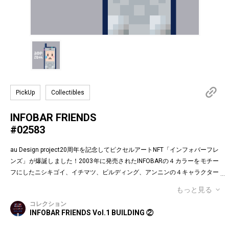
PickUp
Collectibles
INFOBAR FRIENDS
#02583
au Design project20周年を記念してピクセルアートNFT「インフォバーフレ
ンズ」が爆誕しました！2003年に発売されたINFOBARの４カラーをモチー
フにしたニシキゴイ、イチマツ、ビルディング、アンニンの４キャラクター
がお目見えです。インフォバーフレンズの表情はかつてauのEメールで使わ
もっと見る
れていた懐かしの絵文字！第１弾は全て絵柄の異なるaDp20thロゴ入り特別
コレクション
版です。「キャラクター×表情×背景色」の組み合わせパターンは3,200種類
INFOBAR FRIENDS Vol.1 BUILDING ②
♪あなたのお気に入りはどれですか？