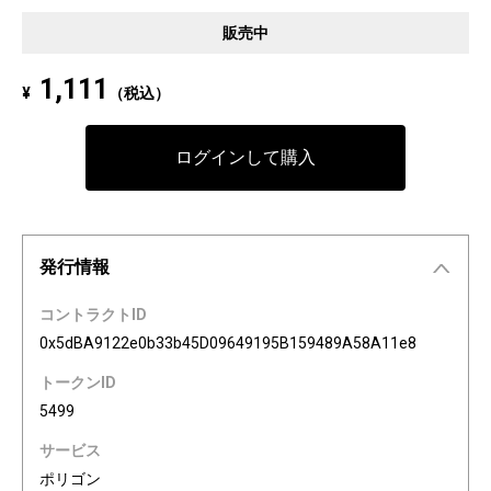
Pixel art NFT "INFOBAR Friends" was created to commemorate the 20th a
販売中
nniversary of the au Design project. 4 characters, Nishikigoi, Ichimatsu, B
uilding, and Annin, are based on the 4 colors of INFOBAR released in 200
1,111
¥
（税込）
3. The expressions on the INFOBAR FRIENDS' faces are nostalgic pictogra
ms once used in au e-mail! The first edition is a special edition with the a
Dp20th logo, all with different pictograms. Find your favorite from 3,200 co
ログインして購入
mbination patterns of "character x expression x background color."
発行情報
コントラクトID
0x5dBA9122e0b33b45D09649195B159489A58A11e8
トークンID
5499
サービス
ポリゴン