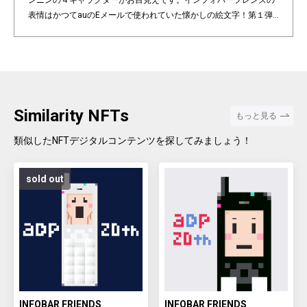
ンニンの４キャラクターがお目見えです。インフォバーフレンズの
表情はかつてauのEメールで使われていた懐かしの絵文字！第１弾
は全て絵柄の異なるaDp20thロゴ入り特別版です。「キャラクター×
表情×背景色」の組み合わせパターンは3,200種類♪あなたのお気に
入りはどれですか？ Pixel art NFT "INFOBAR Friends" was created t
o commemorate the 20th anniversary of the au Design project. 4
characters, Nishikigoi, Ichimatsu, Building, and Annin, are based
on the 4 colors of INFOBAR released in 2003. The expressions on
Similarity NFTs
もっと見る
the INFOBAR FRIENDS' faces are nostalgic pictograms once used
in au e-mail! The first edition is a special edition with the aDp20th l
類似したNFTデジタルコンテンツを探してみましょう！
ogo, all with different pictograms. Find your favorite from 3,200 co
mbination patterns of "character x expression x background colo
sold out
r".
INFOBAR FRIENDS
INFOBAR FRIENDS