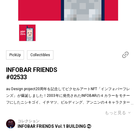
PickUp
Collectibles
INFOBAR FRIENDS
#02533
au Design project20周年を記念してピクセルアートNFT「インフォバーフレ
ンズ」が爆誕しました！2003年に発売されたINFOBARの４カラーをモチー
フにしたニシキゴイ、イチマツ、ビルディング、アンニンの４キャラクター
がお目見えです。インフォバーフレンズの表情はかつてauのEメールで使わ
もっと見る
れていた懐かしの絵文字！第１弾は全て絵柄の異なるaDp20thロゴ入り特別
コレクション
版です。「キャラクター×表情×背景色」の組み合わせパターンは3,200種類
INFOBAR FRIENDS Vol.1 BUILDING ②
♪あなたのお気に入りはどれですか？