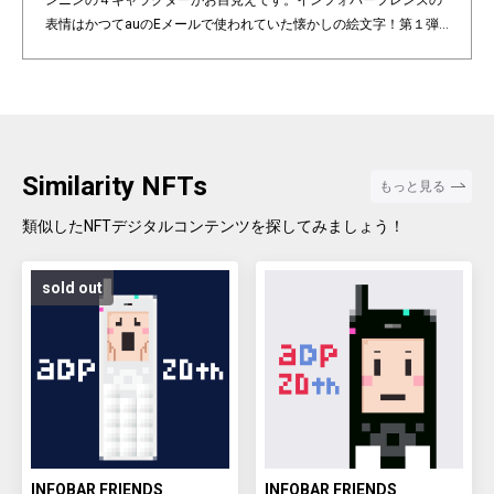
ンニンの４キャラクターがお目見えです。インフォバーフレンズの
表情はかつてauのEメールで使われていた懐かしの絵文字！第１弾
は全て絵柄の異なるaDp20thロゴ入り特別版です。「キャラクター×
表情×背景色」の組み合わせパターンは3,200種類♪あなたのお気に
入りはどれですか？ Pixel art NFT "INFOBAR Friends" was created t
o commemorate the 20th anniversary of the au Design project. 4
characters, Nishikigoi, Ichimatsu, Building, and Annin, are based
on the 4 colors of INFOBAR released in 2003. The expressions on
Similarity NFTs
もっと見る
the INFOBAR FRIENDS' faces are nostalgic pictograms once used
in au e-mail! The first edition is a special edition with the aDp20th l
類似したNFTデジタルコンテンツを探してみましょう！
ogo, all with different pictograms. Find your favorite from 3,200 co
mbination patterns of "character x expression x background colo
sold out
r".
INFOBAR FRIENDS
INFOBAR FRIENDS