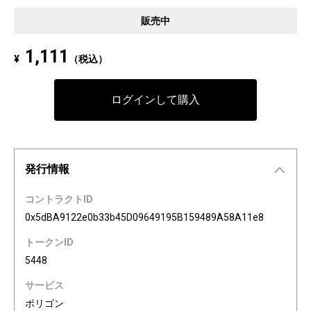
Pixel art NFT "INFOBAR Friends" was created to commemorate the 20th a
販売中
nniversary of the au Design project. 4 characters, Nishikigoi, Ichimatsu, B
uilding, and Annin, are based on the 4 colors of INFOBAR released in 200
1,111
¥
（税込）
3. The expressions on the INFOBAR FRIENDS' faces are nostalgic pictogra
ms once used in au e-mail! The first edition is a special edition with the a
Dp20th logo, all with different pictograms. Find your favorite from 3,200 co
ログインして購入
mbination patterns of "character x expression x background color."
発行情報
コントラクトID
0x5dBA9122e0b33b45D09649195B159489A58A11e8
トークンID
5448
サービス
ポリゴン