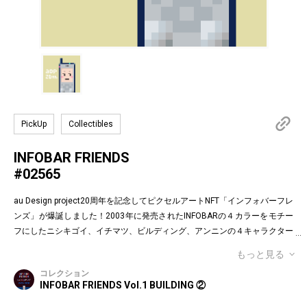
PickUp
Collectibles
INFOBAR FRIENDS
#02565
au Design project20周年を記念してピクセルアートNFT「インフォバーフレ
ンズ」が爆誕しました！2003年に発売されたINFOBARの４カラーをモチー
フにしたニシキゴイ、イチマツ、ビルディング、アンニンの４キャラクター
がお目見えです。インフォバーフレンズの表情はかつてauのEメールで使わ
もっと見る
れていた懐かしの絵文字！第１弾は全て絵柄の異なるaDp20thロゴ入り特別
コレクション
版です。「キャラクター×表情×背景色」の組み合わせパターンは3,200種類
INFOBAR FRIENDS Vol.1 BUILDING ②
♪あなたのお気に入りはどれですか？