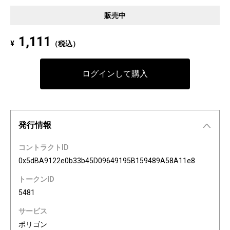
Pixel art NFT "INFOBAR Friends" was created to commemorate the 20th a
販売中
nniversary of the au Design project. 4 characters, Nishikigoi, Ichimatsu, B
uilding, and Annin, are based on the 4 colors of INFOBAR released in 200
1,111
¥
（税込）
3. The expressions on the INFOBAR FRIENDS' faces are nostalgic pictogra
ms once used in au e-mail! The first edition is a special edition with the a
Dp20th logo, all with different pictograms. Find your favorite from 3,200 co
ログインして購入
mbination patterns of "character x expression x background color."
発行情報
コントラクトID
0x5dBA9122e0b33b45D09649195B159489A58A11e8
トークンID
5481
サービス
ポリゴン