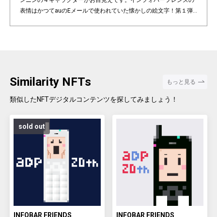
ンニンの４キャラクターがお目見えです。インフォバーフレンズの
表情はかつてauのEメールで使われていた懐かしの絵文字！第１弾
は全て絵柄の異なるaDp20thロゴ入り特別版です。「キャラクター×
表情×背景色」の組み合わせパターンは3,200種類♪あなたのお気に
入りはどれですか？ Pixel art NFT "INFOBAR Friends" was created t
o commemorate the 20th anniversary of the au Design project. 4
characters, Nishikigoi, Ichimatsu, Building, and Annin, are based
on the 4 colors of INFOBAR released in 2003. The expressions on
Similarity NFTs
もっと見る
the INFOBAR FRIENDS' faces are nostalgic pictograms once used
in au e-mail! The first edition is a special edition with the aDp20th l
類似したNFTデジタルコンテンツを探してみましょう！
ogo, all with different pictograms. Find your favorite from 3,200 co
mbination patterns of "character x expression x background colo
sold out
r".
INFOBAR FRIENDS
INFOBAR FRIENDS