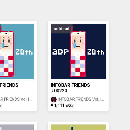
sold out
FRIENDS
INFOBAR FRIENDS
#00220
R FRIENDS Vol.1
INFOBAR FRIENDS Vol.1
IGOI ①
NISHIKIGOI ①
¥ 1,111
込）
（税込）