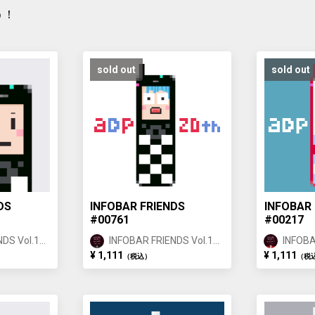
う！
sold out
sold out
DS
INFOBAR FRIENDS
INFOBAR 
#00761
#00217
DS Vol.1
INFOBAR FRIENDS Vol.1
INFOBA
ICHIMATSU ①
NISHIK
¥ 1,111
¥ 1,111
（税込）
（税