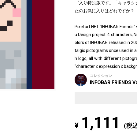
ゴ入り特別版です。「キャラクタ
たのお気に入りはどれですか？
Pixel art NFT "INFOBAR Friends
u Design project. 4 characters, N
olors of INFOBAR released in 2
talgic pictograms once used in au
h logo, all with different picto
"character x expression x backgr
コレクション
INFOBAR FRIENDS Vo
1,111
¥
（税