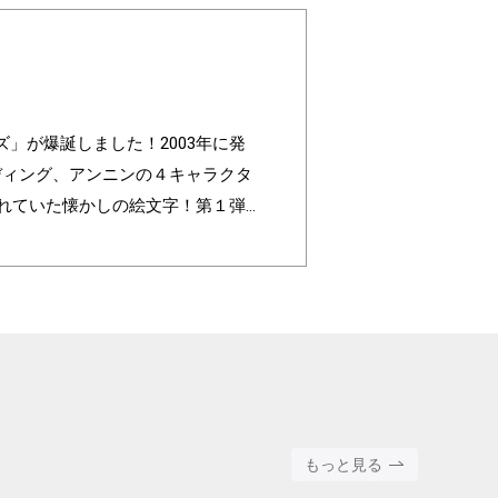
レンズ」が爆誕しました！2003年に発
ルディング、アンニンの４キャラクタ
われていた懐かしの絵文字！第１弾
色」の組み合わせパターンは3,200
ated to commemorate the 20t
ing, and Annin, are based on the 4 c
faces are nostalgic pictograms onc
ll with different pictograms. Find yo
round color".
もっと見る