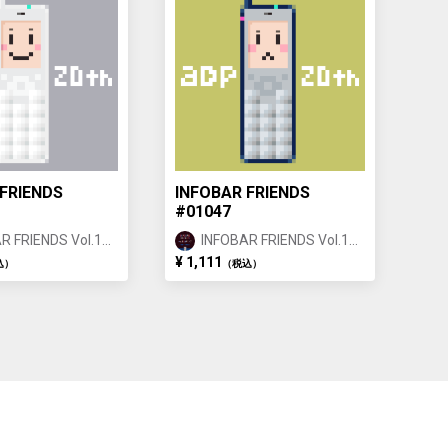
FRIENDS
INFOBAR FRIENDS
#01047
R FRIENDS Vol.1
INFOBAR FRIENDS Vol.1
 ①
BUILDING ①
¥ 1,111
込）
（税込）