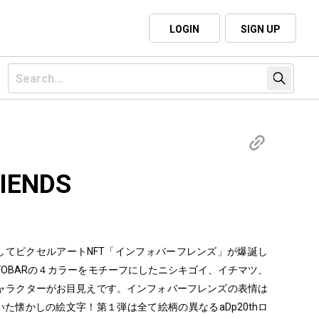
LOGIN
SIGN UP
IENDS
0周年を記念してピクセルアートNFT「インフォバーフレンズ」が爆誕し
NFOBARの４カラーをモチーフにしたニシキゴイ、イチマツ、
ャラクターがお目見えです。インフォバーフレンズの表情は
いた懐かしの絵文字！第１弾は全て絵柄の異なるaDp20thロ