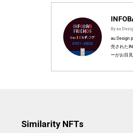
INFOB
By au Desig
au Des
売されたI
ーがお目見
は全て絵柄
種類♪あなたのお
h anniversa
olors of I
e used in au
ur favorite
Similarity NFTs