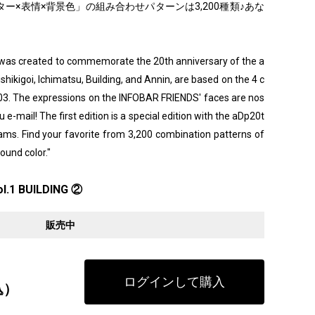
ー×表情×背景色」の組み合わせパターンは3,200種類♪あな
" was created to commemorate the 20th anniversary of the a
ishikigoi, Ichimatsu, Building, and Annin, are based on the 4 c
003. The expressions on the INFOBAR FRIENDS' faces are nos
 e-mail! The first edition is a special edition with the aDp20t
grams. Find your favorite from 3,200 combination patterns of
ound color."
l.1 BUILDING ②
販売中
ログインして購入
込）