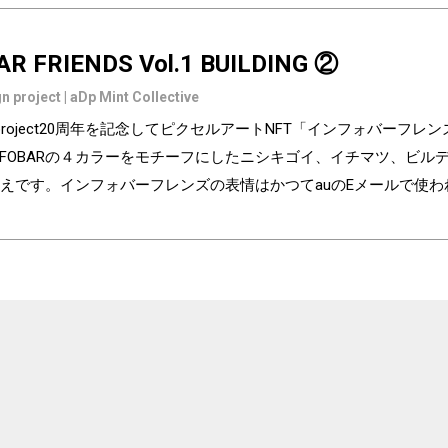
AR FRIENDS Vol.1 BUILDING ②
n project | aDp Mint Collective
ign project20周年を記念してピクセルアートNFT「インフォバーフ
NFOBARの４カラーをモチーフにしたニシキゴイ、イチマツ、ビ
えです。インフォバーフレンズの表情はかつてauのEメールで使
の異なるaDp20thロゴ入り特別版です。「キャラクター×表情×背景
気に入りはどれですか？ Pixel art NFT "INFOBAR Friends" was cre
ry of the au Design project. 4 characters, Nishikigoi, Ichimatsu, Build
NFOBAR released in 2003. The expressions on the INFOBAR FRIENDS' 
 e-mail! The first edition is a special edition with the aDp20th logo, a
 from 3,200 combination patterns of "character x expression x backg