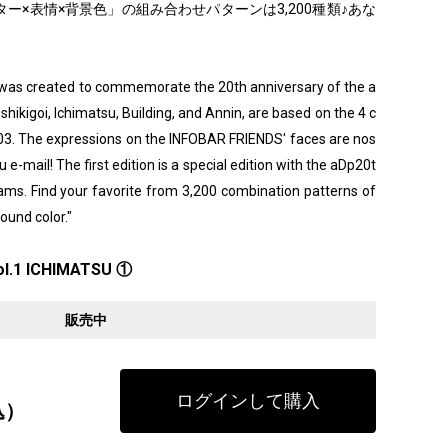
ー×表情×背景色」の組み合わせパターンは3,200種類♪あな
" was created to commemorate the 20th anniversary of the a
ishikigoi, Ichimatsu, Building, and Annin, are based on the 4 c
003. The expressions on the INFOBAR FRIENDS' faces are nos
 e-mail! The first edition is a special edition with the aDp20t
grams. Find your favorite from 3,200 combination patterns of
ound color."
ol.1 ICHIMATSU ①
販売中
ログインして購入
込）