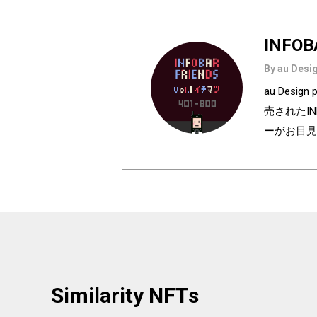
INFOB
By au Desig
au Des
売されたI
ーがお目見
は全て絵柄
種類♪あなたのお
h anniversa
olors of I
e used in au
ur favorite
Similarity NFTs