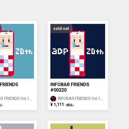
sold out
FRIENDS
INFOBAR FRIENDS
#00220
R FRIENDS Vol.1
INFOBAR FRIENDS Vol.1
IGOI ①
NISHIKIGOI ①
¥ 1,111
込）
（税込）