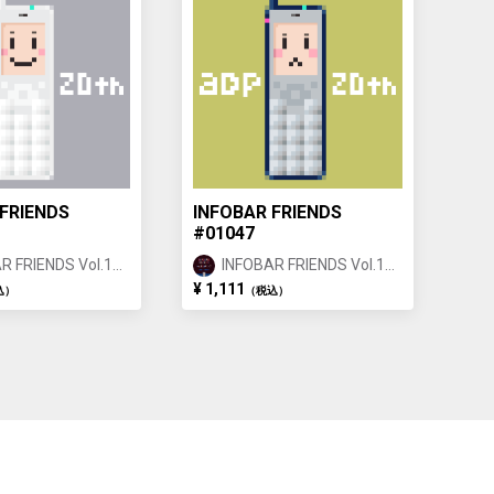
FRIENDS
INFOBAR FRIENDS
#01047
R FRIENDS Vol.1
INFOBAR FRIENDS Vol.1
 ①
BUILDING ①
¥ 1,111
込）
（税込）