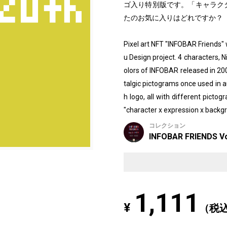
ゴ入り特別版です。「キャラクタ
たのお気に入りはどれですか？
Pixel art NFT "INFOBAR Friends
u Design project. 4 characters, N
olors of INFOBAR released in 2
talgic pictograms once used in au
h logo, all with different picto
"character x expression x backgr
コレクション
INFOBAR FRIENDS V
1,111
¥
（税