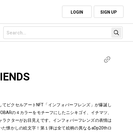
LOGIN
SIGN UP
IENDS
0周年を記念してピクセルアートNFT「インフォバーフレンズ」が爆誕し
NFOBARの４カラーをモチーフにしたニシキゴイ、イチマツ、
ャラクターがお目見えです。インフォバーフレンズの表情は
いた懐かしの絵文字！第１弾は全て絵柄の異なるaDp20thロ