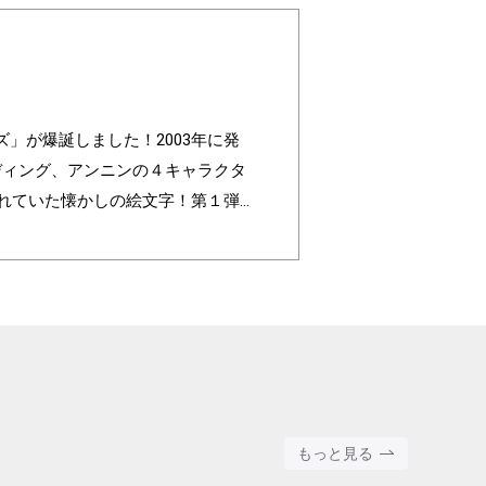
レンズ」が爆誕しました！2003年に発
ルディング、アンニンの４キャラクタ
われていた懐かしの絵文字！第１弾
色」の組み合わせパターンは3,200
ated to commemorate the 20t
ing, and Annin, are based on the 4 c
faces are nostalgic pictograms onc
ll with different pictograms. Find yo
round color".
もっと見る