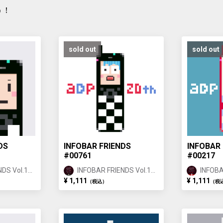
う！
sold out
sold out
DS
INFOBAR FRIENDS
INFOBAR 
#00761
#00217
DS Vol.1
INFOBAR FRIENDS Vol.1
INFOBA
ICHIMATSU ①
NISHIK
¥ 1,111
¥ 1,111
（税込）
（税