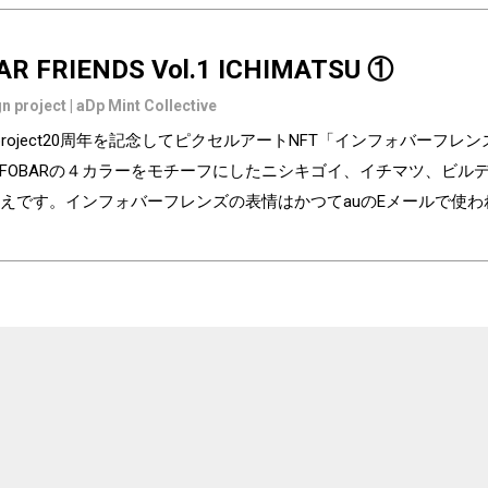
AR FRIENDS Vol.1 ICHIMATSU ①
n project | aDp Mint Collective
ign project20周年を記念してピクセルアートNFT「インフォバーフ
NFOBARの４カラーをモチーフにしたニシキゴイ、イチマツ、ビ
えです。インフォバーフレンズの表情はかつてauのEメールで使
の異なるaDp20thロゴ入り特別版です。「キャラクター×表情×背景
気に入りはどれですか？ Pixel art NFT "INFOBAR Friends" was cre
ry of the au Design project. 4 characters, Nishikigoi, Ichimatsu, Build
NFOBAR released in 2003. The expressions on the INFOBAR FRIENDS' 
 e-mail! The first edition is a special edition with the aDp20th logo, a
 from 3,200 combination patterns of "character x expression x backg