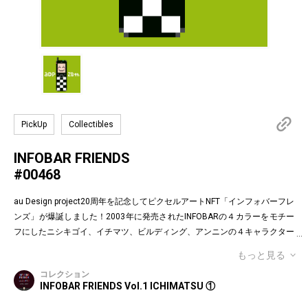
PickUp
Collectibles
INFOBAR FRIENDS
#00468
au Design project20周年を記念してピクセルアートNFT「インフォバーフレ
ンズ」が爆誕しました！2003年に発売されたINFOBARの４カラーをモチー
フにしたニシキゴイ、イチマツ、ビルディング、アンニンの４キャラクター
がお目見えです。インフォバーフレンズの表情はかつてauのEメールで使わ
もっと見る
れていた懐かしの絵文字！第１弾は全て絵柄の異なるaDp20thロゴ入り特別
コレクション
版です。「キャラクター×表情×背景色」の組み合わせパターンは3,200種類
INFOBAR FRIENDS Vol.1 ICHIMATSU ①
♪あなたのお気に入りはどれですか？