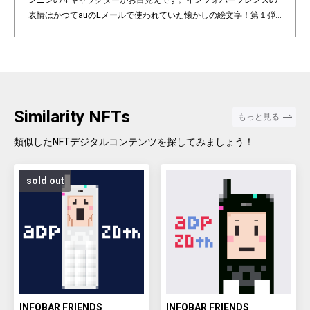
ンニンの４キャラクターがお目見えです。インフォバーフレンズの
表情はかつてauのEメールで使われていた懐かしの絵文字！第１弾
は全て絵柄の異なるaDp20thロゴ入り特別版です。「キャラクター×
表情×背景色」の組み合わせパターンは3,200種類♪あなたのお気に
入りはどれですか？ Pixel art NFT "INFOBAR Friends" was created t
o commemorate the 20th anniversary of the au Design project. 4
characters, Nishikigoi, Ichimatsu, Building, and Annin, are based
on the 4 colors of INFOBAR released in 2003. The expressions on
Similarity NFTs
もっと見る
the INFOBAR FRIENDS' faces are nostalgic pictograms once used
in au e-mail! The first edition is a special edition with the aDp20th l
類似したNFTデジタルコンテンツを探してみましょう！
ogo, all with different pictograms. Find your favorite from 3,200 co
mbination patterns of "character x expression x background colo
sold out
r".
INFOBAR FRIENDS
INFOBAR FRIENDS