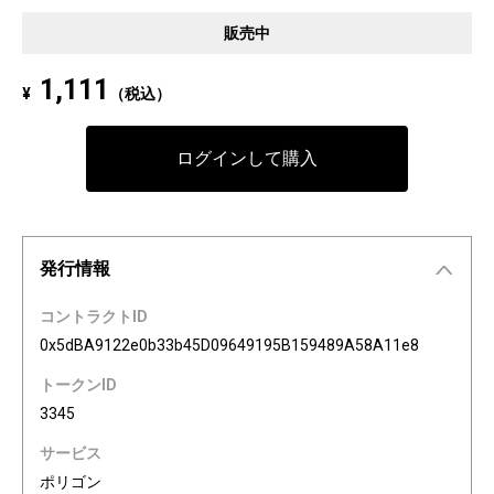
Pixel art NFT "INFOBAR Friends" was created to commemorate the 20th a
販売中
nniversary of the au Design project. 4 characters, Nishikigoi, Ichimatsu, B
uilding, and Annin, are based on the 4 colors of INFOBAR released in 200
1,111
¥
（税込）
3. The expressions on the INFOBAR FRIENDS' faces are nostalgic pictogra
ms once used in au e-mail! The first edition is a special edition with the a
Dp20th logo, all with different pictograms. Find your favorite from 3,200 co
ログインして購入
mbination patterns of "character x expression x background color."
発行情報
コントラクトID
0x5dBA9122e0b33b45D09649195B159489A58A11e8
トークンID
3345
サービス
ポリゴン