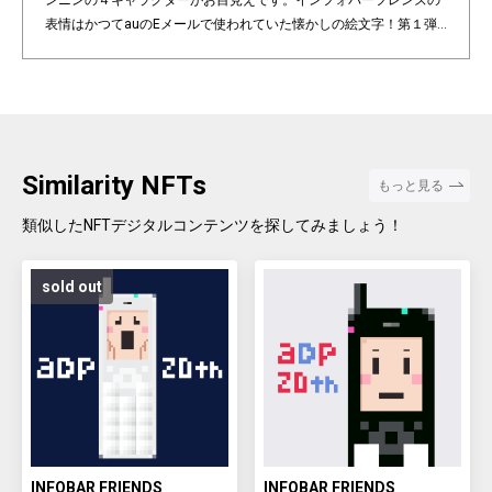
ンニンの４キャラクターがお目見えです。インフォバーフレンズの
表情はかつてauのEメールで使われていた懐かしの絵文字！第１弾
は全て絵柄の異なるaDp20thロゴ入り特別版です。「キャラクター×
表情×背景色」の組み合わせパターンは3,200種類♪あなたのお気に
入りはどれですか？ Pixel art NFT "INFOBAR Friends" was created t
o commemorate the 20th anniversary of the au Design project. 4
characters, Nishikigoi, Ichimatsu, Building, and Annin, are based
on the 4 colors of INFOBAR released in 2003. The expressions on
Similarity NFTs
もっと見る
the INFOBAR FRIENDS' faces are nostalgic pictograms once used
in au e-mail! The first edition is a special edition with the aDp20th l
類似したNFTデジタルコンテンツを探してみましょう！
ogo, all with different pictograms. Find your favorite from 3,200 co
mbination patterns of "character x expression x background colo
sold out
r".
INFOBAR FRIENDS
INFOBAR FRIENDS