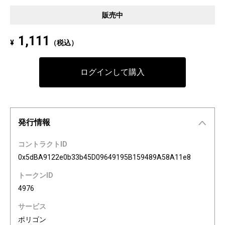
Pixel art NFT "INFOBAR Friends" was created to commemorate the 20th a
販売中
nniversary of the au Design project. 4 characters, Nishikigoi, Ichimatsu, B
uilding, and Annin, are based on the 4 colors of INFOBAR released in 200
1,111
¥
（税込）
3. The expressions on the INFOBAR FRIENDS' faces are nostalgic pictogra
ms once used in au e-mail! The first edition is a special edition with the a
Dp20th logo, all with different pictograms. Find your favorite from 3,200 co
ログインして購入
mbination patterns of "character x expression x background color."
発行情報
コントラクトID
0x5dBA9122e0b33b45D09649195B159489A58A11e8
トークンID
4976
サービス
ポリゴン