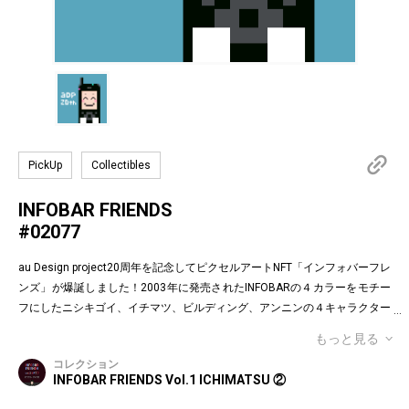
PickUp
Collectibles
INFOBAR FRIENDS
#02077
au Design project20周年を記念してピクセルアートNFT「インフォバーフレ
ンズ」が爆誕しました！2003年に発売されたINFOBARの４カラーをモチー
フにしたニシキゴイ、イチマツ、ビルディング、アンニンの４キャラクター
がお目見えです。インフォバーフレンズの表情はかつてauのEメールで使わ
もっと見る
れていた懐かしの絵文字！第１弾は全て絵柄の異なるaDp20thロゴ入り特別
コレクション
版です。「キャラクター×表情×背景色」の組み合わせパターンは3,200種類
INFOBAR FRIENDS Vol.1 ICHIMATSU ②
♪あなたのお気に入りはどれですか？