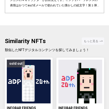
ンニンの４キャラクターがお目見えです。インフォバーフレンズの
表情はかつてauのEメールで使われていた懐かしの絵文字！第１弾
は全て絵柄の異なるaDp20thロゴ入り特別版です。「キャラクター×
表情×背景色」の組み合わせパターンは3,200種類♪あなたのお気に
入りはどれですか？ Pixel art NFT "INFOBAR Friends" was created t
o commemorate the 20th anniversary of the au Design project. 4
characters, Nishikigoi, Ichimatsu, Building, and Annin, are based
on the 4 colors of INFOBAR released in 2003. The expressions on
Similarity NFTs
もっと見る
the INFOBAR FRIENDS' faces are nostalgic pictograms once used
in au e-mail! The first edition is a special edition with the aDp20th l
類似したNFTデジタルコンテンツを探してみましょう！
ogo, all with different pictograms. Find your favorite from 3,200 co
mbination patterns of "character x expression x background colo
sold out
r".
INFOBAR FRIENDS
INFOBAR FRIENDS