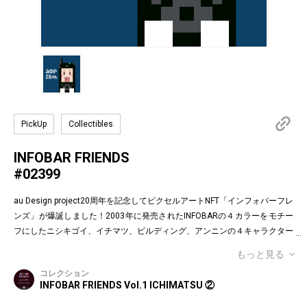
PickUp
Collectibles
INFOBAR FRIENDS
#02399
au Design project20周年を記念してピクセルアートNFT「インフォバーフレ
ンズ」が爆誕しました！2003年に発売されたINFOBARの４カラーをモチー
フにしたニシキゴイ、イチマツ、ビルディング、アンニンの４キャラクター
がお目見えです。インフォバーフレンズの表情はかつてauのEメールで使わ
もっと見る
れていた懐かしの絵文字！第１弾は全て絵柄の異なるaDp20thロゴ入り特別
コレクション
版です。「キャラクター×表情×背景色」の組み合わせパターンは3,200種類
INFOBAR FRIENDS Vol.1 ICHIMATSU ②
♪あなたのお気に入りはどれですか？