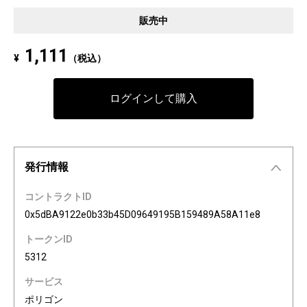
Pixel art NFT "INFOBAR Friends" was created to commemorate the 20th a
販売中
nniversary of the au Design project. 4 characters, Nishikigoi, Ichimatsu, B
uilding, and Annin, are based on the 4 colors of INFOBAR released in 200
1,111
¥
（税込）
3. The expressions on the INFOBAR FRIENDS' faces are nostalgic pictogra
ms once used in au e-mail! The first edition is a special edition with the a
Dp20th logo, all with different pictograms. Find your favorite from 3,200 co
ログインして購入
mbination patterns of "character x expression x background color."
発行情報
コントラクトID
0x5dBA9122e0b33b45D09649195B159489A58A11e8
トークンID
5312
サービス
ポリゴン