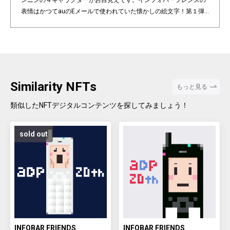
ンニンの４キャラクターがお目見えです。インフォバーフレンズの
表情はかつてauのEメールで使われていた懐かしの絵文字！第１弾
は全て絵柄の異なるaDp20thロゴ入り特別版です。「キャラクター×
表情×背景色」の組み合わせパターンは3,200種類♪あなたのお気に
入りはどれですか？ Pixel art NFT "INFOBAR Friends" was created t
o commemorate the 20th anniversary of the au Design project. 4
characters, Nishikigoi, Ichimatsu, Building, and Annin, are based
on the 4 colors of INFOBAR released in 2003. The expressions on
Similarity NFTs
もっと見る
the INFOBAR FRIENDS' faces are nostalgic pictograms once used
in au e-mail! The first edition is a special edition with the aDp20th l
類似したNFTデジタルコンテンツを探してみましょう！
ogo, all with different pictograms. Find your favorite from 3,200 co
mbination patterns of "character x expression x background colo
sold out
r".
INFOBAR FRIENDS
INFOBAR FRIENDS