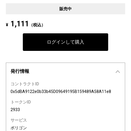
Pixel art NFT "INFOBAR Friends" was created to commemorate the 20th a
販売中
nniversary of the au Design project. 4 characters, Nishikigoi, Ichimatsu, B
uilding, and Annin, are based on the 4 colors of INFOBAR released in 200
1,111
¥
（税込）
3. The expressions on the INFOBAR FRIENDS' faces are nostalgic pictogra
ms once used in au e-mail! The first edition is a special edition with the a
Dp20th logo, all with different pictograms. Find your favorite from 3,200 co
ログインして購入
mbination patterns of "character x expression x background color."
発行情報
コントラクトID
0x5dBA9122e0b33b45D09649195B159489A58A11e8
トークンID
2933
サービス
ポリゴン