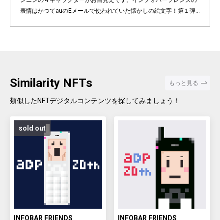
ンニンの４キャラクターがお目見えです。インフォバーフレンズの
表情はかつてauのEメールで使われていた懐かしの絵文字！第１弾
は全て絵柄の異なるaDp20thロゴ入り特別版です。「キャラクター×
表情×背景色」の組み合わせパターンは3,200種類♪あなたのお気に
入りはどれですか？ Pixel art NFT "INFOBAR Friends" was created t
o commemorate the 20th anniversary of the au Design project. 4
characters, Nishikigoi, Ichimatsu, Building, and Annin, are based
on the 4 colors of INFOBAR released in 2003. The expressions on
Similarity NFTs
もっと見る
the INFOBAR FRIENDS' faces are nostalgic pictograms once used
in au e-mail! The first edition is a special edition with the aDp20th l
類似したNFTデジタルコンテンツを探してみましょう！
ogo, all with different pictograms. Find your favorite from 3,200 co
mbination patterns of "character x expression x background colo
sold out
r".
INFOBAR FRIENDS
INFOBAR FRIENDS