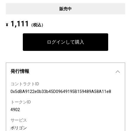
Pixel art NFT "INFOBAR Friends" was created to commemorate the 20th a
販売中
nniversary of the au Design project. 4 characters, Nishikigoi, Ichimatsu, B
uilding, and Annin, are based on the 4 colors of INFOBAR released in 200
1,111
¥
（税込）
3. The expressions on the INFOBAR FRIENDS' faces are nostalgic pictogra
ms once used in au e-mail! The first edition is a special edition with the a
Dp20th logo, all with different pictograms. Find your favorite from 3,200 co
ログインして購入
mbination patterns of "character x expression x background color."
発行情報
コントラクトID
0x5dBA9122e0b33b45D09649195B159489A58A11e8
トークンID
4902
サービス
ポリゴン