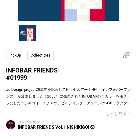
PickUp
Collectibles
INFOBAR FRIENDS
#01999
au Design project20周年を記念してピクセルアートNFT「インフォバーフレ
ンズ」が爆誕しました！2003年に発売されたINFOBARの４カラーをモチー
フにしたニシキゴイ、イチマツ、ビルディング、アンニンの４キャラクター
がお目見えです。インフォバーフレンズの表情はかつてauのEメールで使わ
もっと見る
れていた懐かしの絵文字！第１弾は全て絵柄の異なるaDp20thロゴ入り特別
コレクション
版です。「キャラクター×表情×背景色」の組み合わせパターンは3,200種類
INFOBAR FRIENDS Vol.1 NISHIKIGOI ②
♪あなたのお気に入りはどれですか？