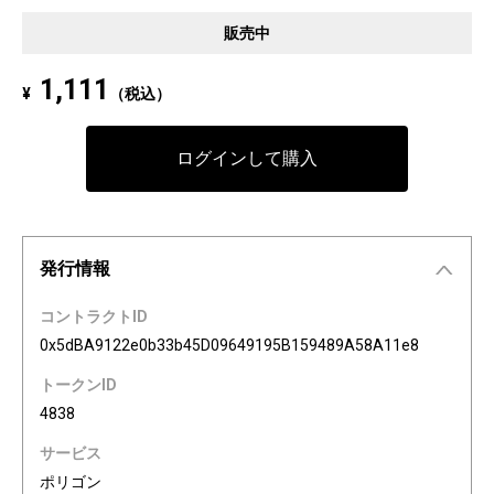
Pixel art NFT "INFOBAR Friends" was created to commemorate the 20th a
販売中
nniversary of the au Design project. 4 characters, Nishikigoi, Ichimatsu, B
uilding, and Annin, are based on the 4 colors of INFOBAR released in 200
1,111
¥
（税込）
3. The expressions on the INFOBAR FRIENDS' faces are nostalgic pictogra
ms once used in au e-mail! The first edition is a special edition with the a
Dp20th logo, all with different pictograms. Find your favorite from 3,200 co
ログインして購入
mbination patterns of "character x expression x background color."
発行情報
コントラクトID
0x5dBA9122e0b33b45D09649195B159489A58A11e8
トークンID
4838
サービス
ポリゴン