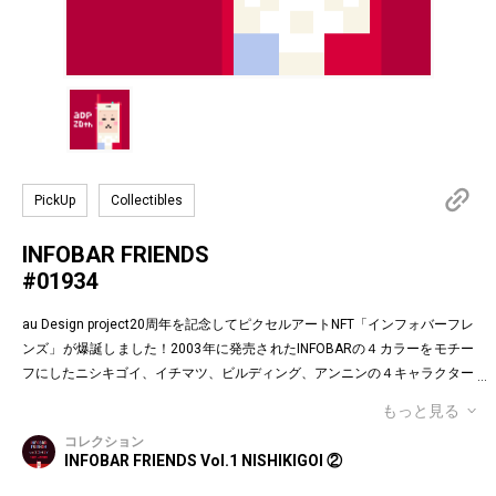
PickUp
Collectibles
INFOBAR FRIENDS
#01934
au Design project20周年を記念してピクセルアートNFT「インフォバーフレ
ンズ」が爆誕しました！2003年に発売されたINFOBARの４カラーをモチー
フにしたニシキゴイ、イチマツ、ビルディング、アンニンの４キャラクター
がお目見えです。インフォバーフレンズの表情はかつてauのEメールで使わ
もっと見る
れていた懐かしの絵文字！第１弾は全て絵柄の異なるaDp20thロゴ入り特別
コレクション
版です。「キャラクター×表情×背景色」の組み合わせパターンは3,200種類
INFOBAR FRIENDS Vol.1 NISHIKIGOI ②
♪あなたのお気に入りはどれですか？