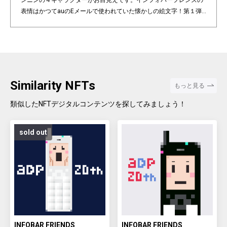
ンニンの４キャラクターがお目見えです。インフォバーフレンズの
表情はかつてauのEメールで使われていた懐かしの絵文字！第１弾
は全て絵柄の異なるaDp20thロゴ入り特別版です。「キャラクター×
表情×背景色」の組み合わせパターンは3,200種類♪あなたのお気に
入りはどれですか？ Pixel art NFT "INFOBAR Friends" was created t
o commemorate the 20th anniversary of the au Design project. 4
characters, Nishikigoi, Ichimatsu, Building, and Annin, are based
on the 4 colors of INFOBAR released in 2003. The expressions on
Similarity NFTs
もっと見る
the INFOBAR FRIENDS' faces are nostalgic pictograms once used
in au e-mail! The first edition is a special edition with the aDp20th l
類似したNFTデジタルコンテンツを探してみましょう！
ogo, all with different pictograms. Find your favorite from 3,200 co
mbination patterns of "character x expression x background colo
sold out
r".
INFOBAR FRIENDS
INFOBAR FRIENDS