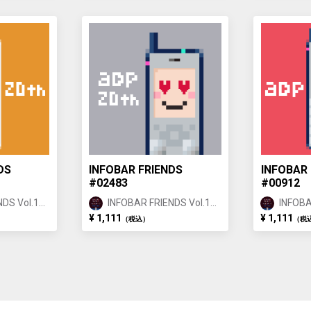
DS
INFOBAR FRIENDS
INFOBAR 
#02483
#00912
DS Vol.1
INFOBAR FRIENDS Vol.1
INFOBA
BUILDING ②
BUILDI
¥ 1,111
¥ 1,111
（税込）
（税