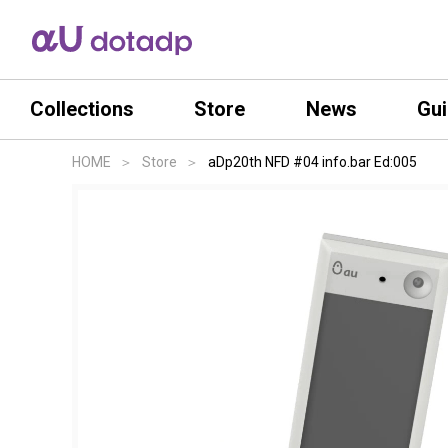
Collections
Store
News
Gu
HOME
Store
aDp20th NFD #04 info.bar Ed:005