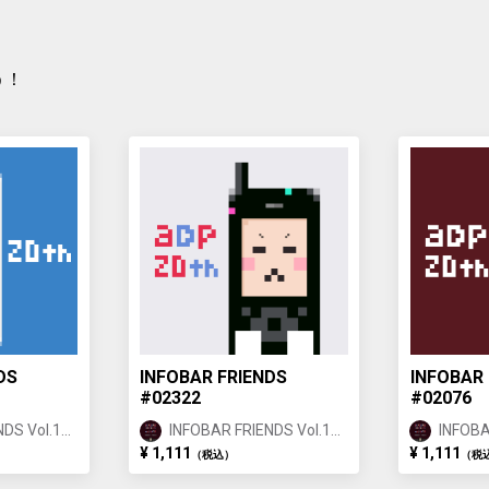
ginal form of INFOBAR released in 2003.
う！
DS
INFOBAR FRIENDS
INFOBAR 
#02322
#02076
DS Vol.1
INFOBAR FRIENDS Vol.1
INFOBA
ICHIMATSU ②
ICHIM
¥ 1,111
¥ 1,111
（税込）
（税