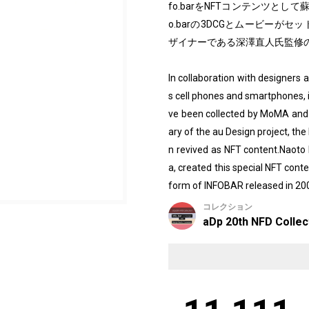
fo.barをNFTコンテンツとして
o.barの3DCGとムービーがセ
ザイナーである深澤直人氏監修のもとN
In collaboration with designers
s cell phones and smartphones, 
ve been collected by MoMA an
ary of the au Design project, th
n revived as NFT content.Naot
a, created this special NFT conte
form of INFOBAR released in 20
コレクション
aDp 20th NFD Collec