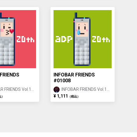
FRIENDS
INFOBAR FRIENDS
#01008
R FRIENDS Vol.1
INFOBAR FRIENDS Vol.1
NG ①
BUILDING ①
¥ 1,111
込）
（税込）