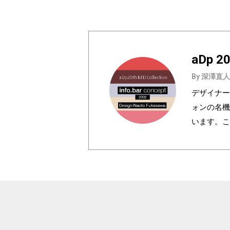
aDp 20
By 深澤直人｜
デザイナー
ォンの名機を
います。この
コンテンツと
になったスペ
Designが制作
many famou
collected 
legendary c
y INFOBAR 