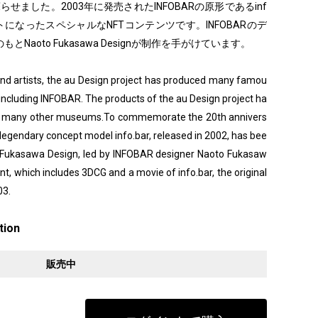
蘇らせました。2003年に発売されたINFOBARの原形であるinf
ットになったスペシャルなNFTコンテンツです。INFOBARのデ
aoto Fukasawa Designが制作を手がけています。
 and artists, the au Design project has produced many famou
including INFOBAR. The products of the au Design project ha
d many other museums.To commemorate the 20th annivers
e legendary concept model info.bar, released in 2002, has bee
o Fukasawa Design, led by INFOBAR designer Naoto Fukasaw
nt, which includes 3DCG and a movie of info.bar, the original
03.
tion
販売中