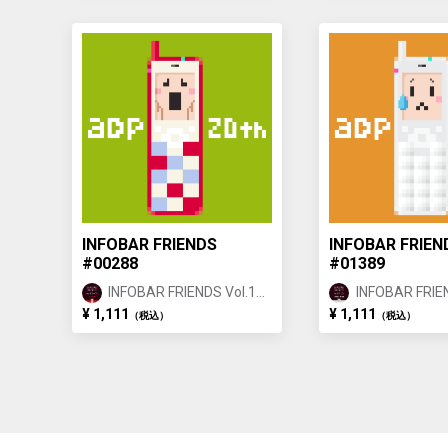
INFOBAR FRIENDS
INFOBAR FRIEN
#00288
#01389
INFOBAR FRIENDS Vol.1
INFOBAR FRIEN
NISHIKIGOI ①
ANNIN ①
¥ 1,111
¥ 1,111
（税込）
（税込）