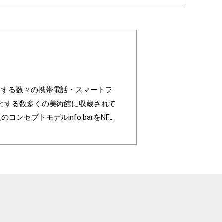
めとする数々の携帯電話・スマートフ
はじめとする数多くの美術館に収蔵されて
説のコンセプトモデルinfo.barをNFT
o.barの3DCGとムービーがセット
監修のもとNaoto Fukasawa
au Design project has produced
f the au Design project have been
ary of the au Design project, the
ontent.Naoto Fukasawa Design, led b
ncludes 3DCG and a movie of info.b