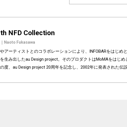
th NFD Collection
Naoto Fukasawa
やアーティストとのコラボレーションにより、INFOBARをはじ
生み出したau Design project。そのプロダクトはMoMAを
度、au Design project 20周年を記念し、2002年に発表された伝
して蘇らせました。2003年に発売されたINFOBARの原形であるinf
シャルなNFTコンテンツです。INFOBARのデザイナーである深澤直人氏
を手がけています。 In collaboration with designers and artists, the 
s cell phones and smartphones, including INFOBAR. The products o
by MoMA and many other museums.To commemorate the 20th annivers
oncept model info.bar, released in 2002, has been revived as NFT c
designer Naoto Fukasawa, created this special NFT content, which i