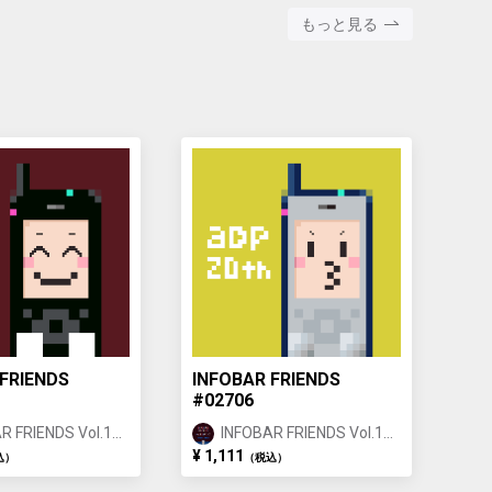
もっと見る
FRIENDS
INFOBAR FRIENDS
#02706
R FRIENDS Vol.1
INFOBAR FRIENDS Vol.1
ATSU ②
BUILDING ②
¥ 1,111
込）
（税込）